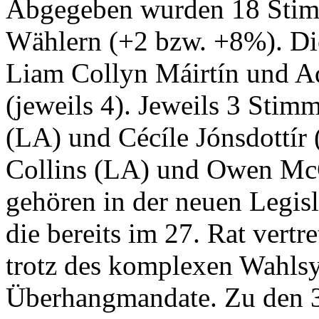
Abgegeben wurden 18 Stim
Wählern (+2 bzw. +8%). D
Liam Collyn Máirtín und 
(jeweils 4). Jeweils 3 Sti
(LA) und Cécíle Jónsdottír
Collins (LA) und Owen Mc
gehören in der neuen Legis
die bereits im 27. Rat vertr
trotz des komplexen Wahlsy
Überhangmandate. Zu den 3