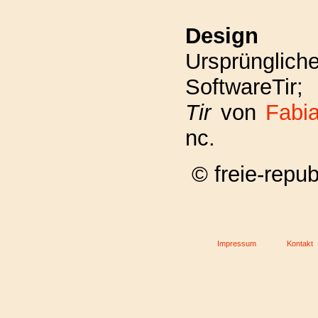
Design
Ursprüngl
SoftwareTir
Tir
von
Fabia
nc.
© freie-repu
Impressum
Kontakt