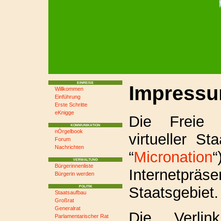
EINREISE
Impress
Willkommen
Einführung
Erste Schritte
eKnigge
Die Freie 
KOMMUNIKATION
nÒrgelbook
virtueller St
Forum
Nachrichten
“
Micronation
VERWALTUNG
Bürgerinnenliste
Internetpräse
Bürgerin werden
Staatsgebiet.
POLITIK
Staatsaufbau
Großrat
Generalrat
Die Verlin
Parlamentarischer Rat