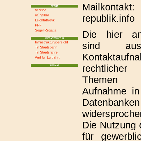
Mailkontakt
SPORT
Vereine
republik.info
nÒgelball
Leichtathletik
PFF
Segel Regatta
Die hier a
INFRASTRUKTUR
sind auss
Infrastrukturübersicht
Tir Staatsbahn
Tir Staatsfähre
Kontaktauf
Amt für Luftfahrt
rechtlicher
SITEMAP
Themen g
Aufnahme in
Datenbanken
widersproche
Die Nutzung 
für gewerbl