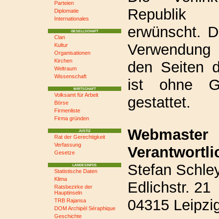
Parteien
Republik i
Diplomatie
Internationales
erwünscht. 
GESELLSCHAFT
Clan
Verwendung 
Kultur
Organisationen
Kirchen
den Seiten d
Weltraum
Wissenschaft
ist ohne G
WIRTSCHAFT
Volksamt für Arbeit
gestattet.
Börse
Firmenliste
Firma gründen
Webma
JUSTIZ
Rat der Gerechtigkeit
Verfassung
Verantwortli
Gesetze
Stefan Schle
LANDESINFOS
Statistische Daten
Klima
Edlichstr. 21
Ratsbezirke der
Hauptinseln
04315 Leipzi
TRB Rajansa
DOM Archipèl Séraphique
Geschichte