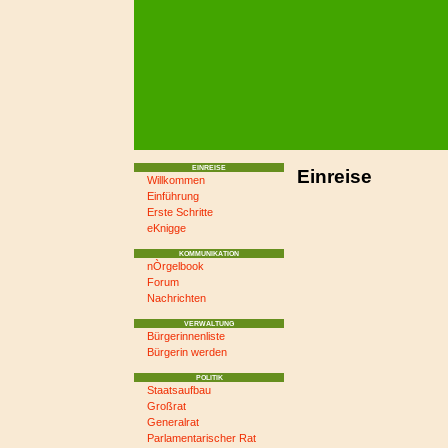
EINREISE
Einreise
Willkommen
Einführung
Erste Schritte
eKnigge
KOMMUNIKATION
nÒrgelbook
Forum
Nachrichten
VERWALTUNG
Bürgerinnenliste
Bürgerin werden
POLITIK
Staatsaufbau
Großrat
Generalrat
Parlamentarischer Rat