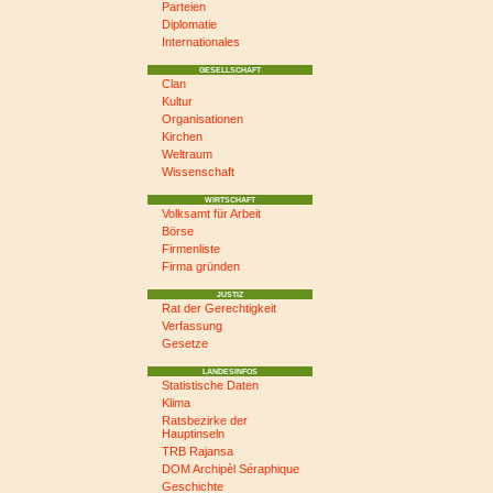
Parteien
Diplomatie
Internationales
GESELLSCHAFT
Clan
Kultur
Organisationen
Kirchen
Weltraum
Wissenschaft
WIRTSCHAFT
Volksamt für Arbeit
Börse
Firmenliste
Firma gründen
JUSTIZ
Rat der Gerechtigkeit
Verfassung
Gesetze
LANDESINFOS
Statistische Daten
Klima
Ratsbezirke der
Hauptinseln
TRB Rajansa
DOM Archipèl Séraphique
Geschichte