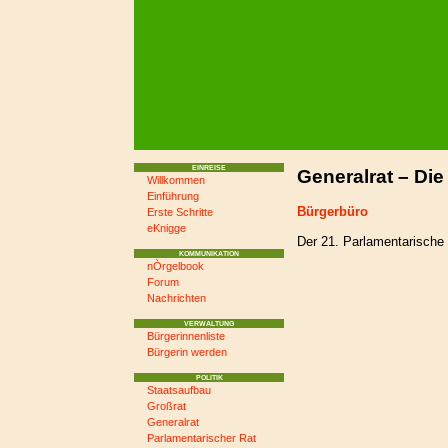
EINREISE
Generalrat – Di
Willkommen
Einführung
Bürgerbüro
Erste Schritte
eKnigge
Der 21. Parlamentarische 
KOMMUNIKATION
nÒrgelbook
Forum
Nachrichten
VERWALTUNG
Bürgerinnenliste
Bürgerin werden
POLITIK
Staatsaufbau
Großrat
Generalrat
Parlamentarischer Rat