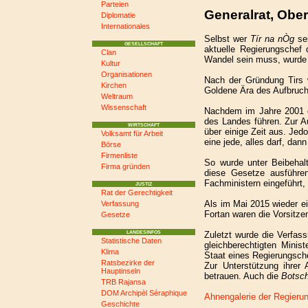
Parteien
Generalrat, Ober
Diplomatie
Internationales
Selbst wer
Tír na nÒg
sei
GESELLSCHAFT
aktuelle Regierungschef 
Clan
Wandel sein muss, wurde 
Kultur
Organisationen
Nach der Gründung Tirs 
Kirchen
Goldene Ära des Aufbruch
Weltraum
Wissenschaft
Nachdem im Jahre 2001 di
des Landes führen. Zur A
WIRTSCHAFT
über einige Zeit aus. Jed
Volksamt für Arbeit
eine jede, alles darf, d
Börse
Firmenliste
So wurde unter Beibehalt
Firma gründen
diese Gesetze ausführen
Fachministern eingeführt,
JUSTIZ
Rat der Gerechtigkeit
Als im Mai 2015 wieder ei
Verfassung
Fortan waren die Vorsit
Gesetze
Zuletzt wurde die Verfas
LANDESINFOS
Statistische Daten
gleichberechtigten Minis
Klima
Staat eines Regierungsche
Ratsbezirke der
Zur Unterstützung ihrer
Hauptinseln
betrauen. Auch die
Botsch
TRB Rajansa
DOM Archipèl Séraphique
Ahnengalerie der Regieru
Geschichte