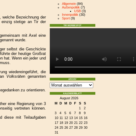
Allgemein
(84)
Außenpolitik
(7)
USB
(3)
Innenpolitik
(30)
, welche Bezeichnung der
Sport
(9)
einzig stetige an Tir der
TIR WERBESPOT
d gemeinsam mit Axel eine
genannt wurde.
ger selbst die Geschickte
ührte der heutige Großrat
en hat. Wenn ein jeder und
 muss.
ung wiedereingeführt, die
l an
Volksräte
n genannten
ARCHIV
tegedanken zu orientieren.
KALENDERBLATT
August 2026
ther eine Regierung von 3
M
D
M
D
F
S
S
nseitig vertreten können.
1
2
3
4
5
6
7
8
9
 diese mit Teilaufgaben
10
11
12
13
14
15
16
17
18
19
20
21
22
23
24
25
26
27
28
29
30
31