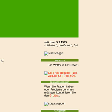
seit dem 9.9.1999
solidarisch, pazifistisch, frei.
ng:
AKTUELLES
Das Wetter in Tir:
Droch Aimsir
bewölkt 5 °C,
Más é 
DER GROSSRAT HILFT
Wenn Sie Fragen haben,
oder Probleme berichten
möchten, kontaktieren Sie
den
Großrat
.
KATEGORIEN