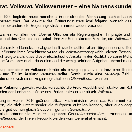
rat, Volksrat, Volksvertreter – eine Namenskunde
t 1999 begleitet muss manchmal in der aktuellen Verfassung nach schauen
derzeit trägt. Der Maxime des Gründungsvaters Axel folgend, wonach das 
insbesondere die Regierungsstruktur immer wieder verändert.
war es vor allem der
Oberrat
Olfri, der als Regierungschef Tir prägte un
s und des Gemeinsinns schuf. Ihm zur Seite standen Minister, die
Volksräte
e direkte Demokratie abgeschafft wurde, sollten allen Bürgerinnen und Bür
usführung ihrer Beschlüsse wurde ein
Volksvertreter
gewählt, diesen Posten f
och zeigte sich, dass dieser idealistische Ansatz in der Realität so seine Müh
ann heißt es aber auch, dass niemand die wenig schönen Aufgaben übernehmen
ung der direkten Volksdemokratie als einzig legislative Instanz eine Regier
 und Tir im Ausland vertreten sollte. Somit wurde eine beliebige Zah
 die unter sich einen Regierungschef, den
Obervolksrat
, wählten.
n Parlament gewählt wurde, versuchte die Freie Republik sich stärker am Rä
zenden der Fachausschüsse des Parlamentes automatisch
Volksräte
.
sung im August 2016 geändert. Staat Fachministern wählt das Parlament sei
tern, die sich untereinander die Aufgaben aufteilen können, aber auch gege
fs gibt es nun gleich 3 davon – genannt
Generalräte
.
 Arbeit können sie Minister – genannt
Generalratssekretäre
– ernennen und
afterinnen
der Freien Republik werden vom Generalrat ernannt.
ngschefs