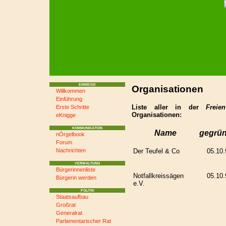
EINREISE
Organisationen
Willkommen
Einführung
Liste aller in der
Frei
Erste Schritte
Organisationen:
eKnigge
KOMMUNIKATION
Name
gegrün
nÒrgelbook
Forum
Der Teufel & Co
05.10.
Nachrichten
VERWALTUNG
Bürgerinnenliste
Notfallkreissägen
05.10.
Bürgerin werden
e.V.
POLITIK
Staatsaufbau
Großrat
Generalrat
Parlamentarischer Rat