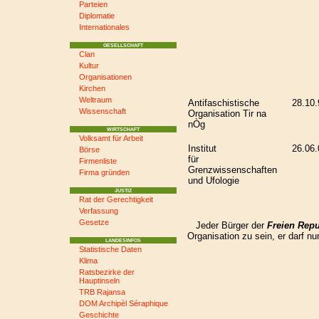
Parteien
Diplomatie
Internationales
GESELLSCHAFT
Clan
Kultur
Organisationen
Kirchen
Weltraum
Antifaschistische
28.10.
Wissenschaft
Organisation Tir na
nÒg
WIRTSCHAFT
Volksamt für Arbeit
Institut
26.06.
Börse
für
Firmenliste
Grenzwissenschaften
Firma gründen
und Ufologie
JUSTIZ
Rat der Gerechtigkeit
Verfassung
Gesetze
Jeder Bürger der
Freien Rep
Organisation zu sein, er darf nu
LANDESINFOS
Statistische Daten
Klima
Ratsbezirke der
Hauptinseln
TRB Rajansa
DOM Archipèl Séraphique
Geschichte