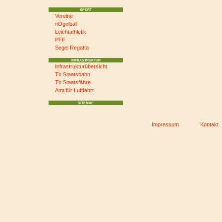
SPORT
Vereine
nÒgelball
Leichtathletik
PFF
Segel Regatta
INFRASTRUKTUR
Infrastrukturübersicht
Tir Staatsbahn
Tir Staatsfähre
Amt für Luftfahrt
SITEMAP
Impressum
Kontakt