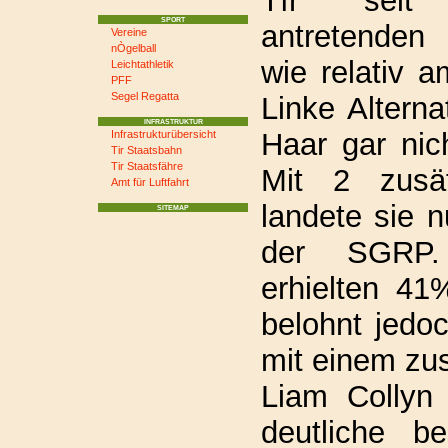
Tír seit
SPORT
antretenden
Vereine
nÒgelball
wie relativ a
Leichtathletik
PFF
Segel Regatta
Linke Alterna
INFRASTRUKTUR
Haar gar nic
Infrastrukturübersicht
Tir Staatsbahn
Tir Staatsfähre
Mit 2 zusät
Amt für Luftfahrt
landete sie 
SITEMAP
der SGRP.
erhielten 4
belohnt jedoc
mit einem zus
Liam Collyn 
deutliche b