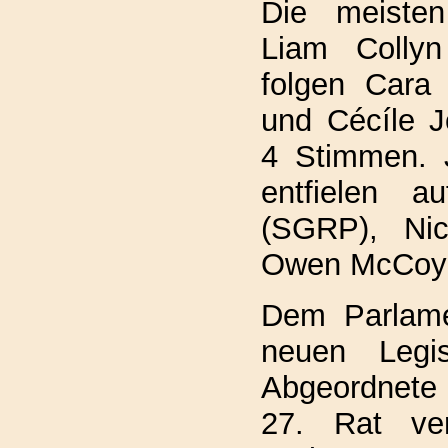
Die meiste
Liam Collyn
folgen Cara 
und Cécíle J
4 Stimmen. 
entfielen a
(SGRP), Nic
Owen McCoy 
Dem Parlame
neuen Legis
Abgeordnete 
27. Rat ver