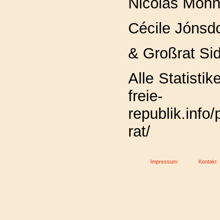
Nicolas Monni
Cécile Jónsdot
& Großrat Sid
Alle Statistik
freie-
republik.info/
rat/
Impressum
Kontakt