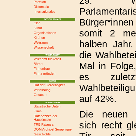
29. W
Parteien
Diplomatie
Parlamentari
Internationales
Bürger*inne
GESELLSCHAFT
Clan
Kultur
somit 2 me
Organisationen
Kirchen
halben Jahr.
Weltraum
Wissenschaft
die Wahlbete
WIRTSCHAFT
Volksamt für Arbeit
Mal in Folge
Börse
Firmenliste
es zulet
Firma gründen
JUSTIZ
Wahlbeteili
Rat der Gerechtigkeit
Verfassung
Gesetze
auf 42%.
LANDESINFOS
Statistische Daten
Die neuen S
Klima
Ratsbezirke der
Hauptinseln
sich recht gl
TRB Rajansa
DOM Archipèl Séraphique
Geschichte