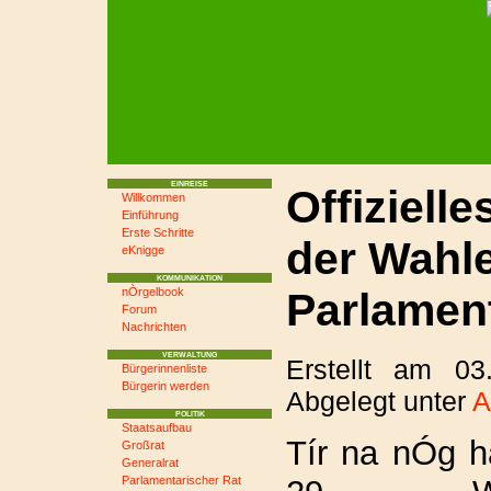
EINREISE
Offiziell
Willkommen
Einführung
Erste Schritte
der Wahl
eKnigge
KOMMUNIKATION
Parlamen
nÒrgelbook
Forum
Nachrichten
VERWALTUNG
Erstellt am 0
Bürgerinnenliste
Bürgerin werden
Abgelegt unter
A
POLITIK
Staatsaufbau
Tír na nÓg h
Großrat
Generalrat
Parlamentarischer Rat