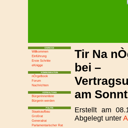
EINREISE
Tir Na nÒg
Willkommen
Einführung
Erste Schritte
bei –
eKnigge
KOMMUNIKATION
Vertrags
nÒrgelbook
Forum
Nachrichten
am Sonn
VERWALTUNG
Bürgerinnenliste
Bürgerin werden
Erstellt am 08
POLITIK
Staatsaufbau
Abgelegt unter
A
Großrat
Generalrat
Parlamentarischer Rat