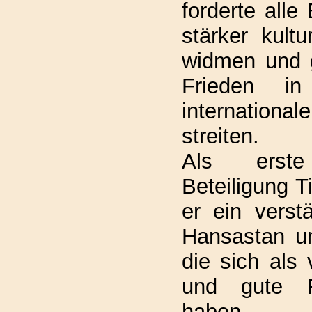
forderte alle 
stärker kultu
widmen und 
Frieden i
internation
streiten.
Als erst
Beteiligung T
er ein verst
Hansastan un
die sich als 
und gute F
haben.