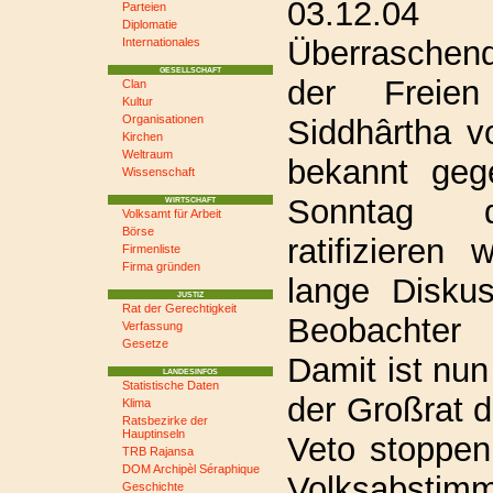
03.12.04
Parteien
Diplomatie
Überraschen
Internationales
GESELLSCHAFT
der Freien
Clan
Kultur
Organisationen
Siddhârtha v
Kirchen
Weltraum
bekannt geg
Wissenschaft
Sonntag d
WIRTSCHAFT
Volksamt für Arbeit
Börse
ratifizieren 
Firmenliste
Firma gründen
lange Diskus
JUSTIZ
Rat der Gerechtigkeit
Beobachter 
Verfassung
Gesetze
Damit ist nun
LANDESINFOS
Statistische Daten
der Großrat d
Klima
Ratsbezirke der
Hauptinseln
Veto stoppen
TRB Rajansa
DOM Archipèl Séraphique
Volksabsti
Geschichte