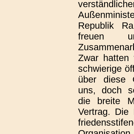
verständl
Außenmini
Republik Rai
freuen 
Zusammenar
Zwar hatten 
schwierige öf
über diese O
uns, doch sc
die breite M
Vertrag. Die
friedensstife
Organisatio