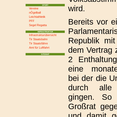
wird.
SPORT
Vereine
nÒgelball
Leichtathletik
Bereits vor 
PFF
Segel Regatta
Parlamentari
INFRASTRUKTUR
Infrastrukturübersicht
Republik mi
Tir Staatsbahn
Tir Staatsfähre
dem Vertrag 
Amt für Luftfahrt
SITEMAP
2 Enthaltun
eine monate
bei der die U
durch alle 
gingen. So 
Großrat geg
und damit g