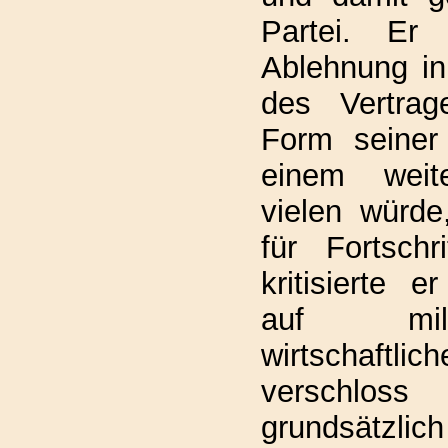
Partei. Er 
Ablehnung in 
des Vertrag
Form seiner
einem weit
vielen würde
für Fortschr
kritisierte e
auf mili
wirtschaftli
verschlo
grundsätzli