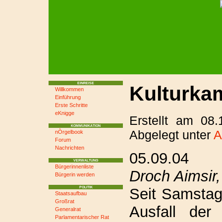
EINREISE
Kulturkam
Willkommen
Einführung
Erste Schritte
eKnigge
Erstellt am 08
KOMMUNIKATION
Abgelegt unter
A
nÒrgelbook
Forum
Nachrichten
05.09.04
VERWALTUNG
Bürgerinnenliste
Droch Aimsir,
Bürgerin werden
Seit Samstag
POLITIK
Staatsaufbau
Großrat
Ausfall der
Generalrat
Parlamentarischer Rat