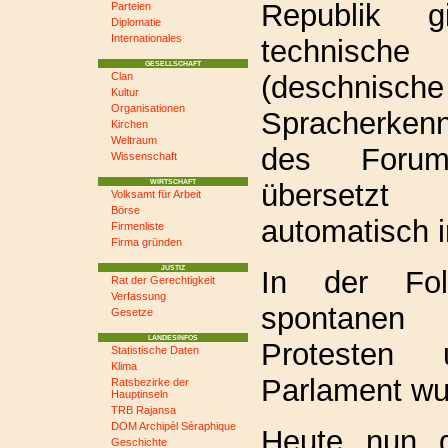
Republik 
Parteien
Diplomatie
Internationales
technis
GESELLSCHAFT
(deschnische
Clan
Kultur
Organisationen
Spracherkenn
Kirchen
Weltraum
des Foru
Wissenschaft
übersetzt
WIRTSCHAFT
Volksamt für Arbeit
Börse
automatisch 
Firmenliste
Firma gründen
JUSTIZ
In der F
Rat der Gerechtigkeit
Verfassung
spontane
Gesetze
LANDESINFOS
Protesten
Statistische Daten
Klima
Parlament wu
Ratsbezirke der
Hauptinseln
TRB Rajansa
DOM Archipèl Séraphique
Heute nun g
Geschichte