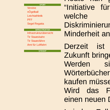
“Initiative f
SPORT
Vereine
nÒgelball
welche
Leichtathletik
PFF
Diskriminier
Segel Regatta
INFRASTRUKTUR
Minderheit an
Infrastrukturübersicht
Tir Staatsbahn
Tir Staatsfähre
Derzeit ist
Amt für Luftfahrt
SITEMAP
Zukunft bring
Werden s
Wörterbüch
kaufen müss
Wird das F
einen neuen 