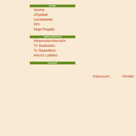
SPORT
Vereine
nÒgelball
Leichtathletik
PFF
Segel Regatta
INFRASTRUKTUR
Infrastrukturübersicht
Tir Staatsbahn
Tir Staatsfähre
Amt für Luftfahrt
SITEMAP
Impressum
Kontakt