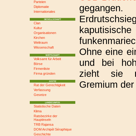
Parteien
gegange
Diplomatie
Internationales
Erdrutschs
GESELLSCHAFT
Clan
kaputisis
Kultur
Organisationen
funkenmarie
Kirchen
Weltraum
Wissenschaft
Ohne eine e
WIRTSCHAFT
Volksamt für Arbeit
und bei hoh
Börse
Firmenliste
zieht sie 
Firma gründen
Gremium der
JUSTIZ
Rat der Gerechtigkeit
Verfassung
Gesetze
LANDESINFOS
Statistische Daten
Klima
Ratsbezirke der
Hauptinseln
TRB Rajansa
DOM Archipèl Séraphique
Geschichte