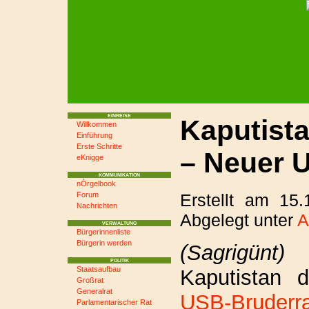
EINREISE
Kaputista
Willkommen
Einführung
Erste Schritte
– Neuer 
eKnigge
KOMMUNIKATION
nÒrgelbook
Erstellt am 15
Forum
Nachrichten
Abgelegt unter
A
VERWALTUNG
Bürgerinnenliste
Bürgerin werden
(Sagrigünt)
S
POLITIK
Staatsaufbau
Kaputistan 
Großrat
Generalrat
USB-Bruderra
Parlamentarischer Rat