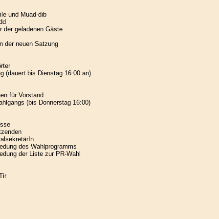
ile und Muad-dib
dd
r der geladenen Gäste
on der neuen Satzung
rter
 (dauert bis Dienstag 16:00 an)
nen für Vorstand
ahlgangs (bis Donnerstag 16:00)
isse
itzenden
alsekretärIn
hiedung des Wahlprogramms
iedung der Liste zur PR-Wahl
Tir