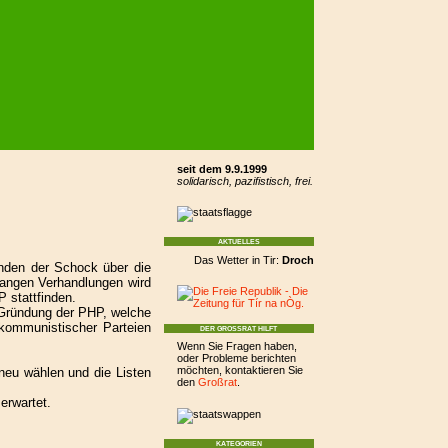
seit dem 9.9.1999
solidarisch, pazifistisch, frei.
AKTUELLES
Das Wetter in Tir:
Droch Aimsir
bewölkt 5 °C,
Más é 
unden der Schock über die
langen Verhandlungen wird
 stattfinden.
 Gründung der PHP, welche
 kommunistischer Parteien
DER GROSSRAT HILFT
Wenn Sie Fragen haben,
oder Probleme berichten
möchten, kontaktieren Sie
neu wählen und die Listen
den
Großrat
.
erwartet.
KATEGORIEN