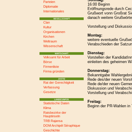
Parteien
16:00 Beginn
Diplomatie
Eröffnungsrede durch Cec
Internationales
Grußwort vonn Großrat Si
danach weitere Grußwörte
GESELLSCHAFT
Clan
Vorstellung und Diskussi
Kultur
Organisationen
Montag:
Kirchen
weitere eventuelle Grußwö
Weltraum
Verabschieden der Satzung
Wissenschaft
Dienstag:
WIRTSCHAFT
Vorstellen der KandidatIn
Volksamt für Arbeit
einleiten des geheimen W
Börse
Firmenliste
Donnerstag:
Firma gründen
Bekanntgabe Wahlergebn
Rede des/der neuen Vors
JUSTIZ
Rat der Gerechtigkeit
Rede de/der neuen Gerner
Verfassung
Diskussion und Verabsc
Gesetze
Vorstellung und Verabsch
LANDESINFOS
Freitag:
Statistische Daten
Beginn der PR-Wahlen in 
Klima
Ratsbezirke der
Hauptinseln
TRB Rajansa
DOM Archipèl Séraphique
Geschichte