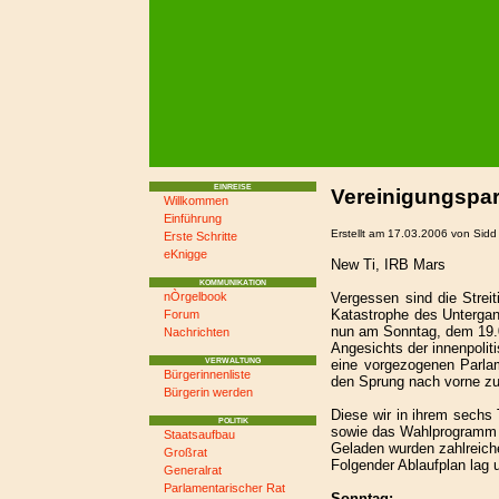
EINREISE
Vereinigungspar
Willkommen
Einführung
Erstellt am 17.03.2006 von Sid
Erste Schritte
eKnigge
New Ti, IRB Mars
KOMMUNIKATION
Vergessen sind die Strei
nÒrgelbook
Katastrophe des Untergan
Forum
nun am Sonntag, dem 19.0
Nachrichten
Angesichts der innenpoli
eine vorgezogenen Parlam
VERWALTUNG
Bürgerinnenliste
den Sprung nach vorne zu 
Bürgerin werden
Diese wir in ihrem sechs
POLITIK
sowie das Wahlprogramm 
Staatsaufbau
Geladen wurden zahlreich
Großrat
Folgender Ablaufplan lag 
Generalrat
Parlamentarischer Rat
Sonntag: