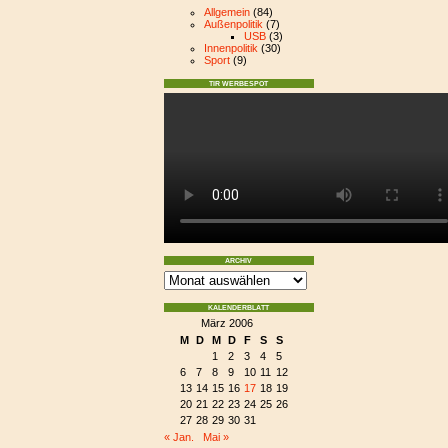
Allgemein
(84)
Außenpolitik
(7)
USB
(3)
Innenpolitik
(30)
Sport
(9)
TIR WERBESPOT
ARCHIV
KALENDERBLATT
März 2006
M
D
M
D
F
S
S
1
2
3
4
5
6
7
8
9
10
11
12
13
14
15
16
17
18
19
20
21
22
23
24
25
26
27
28
29
30
31
« Jan.
Mai »