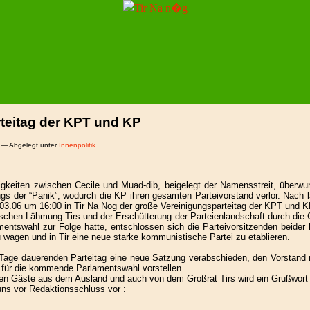
teitag der KPT und KP
d — Abgelegt unter
Innenpolitik
.
tigkeiten zwischen Cecile und Muad-dib, beigelegt der Namensstreit, überw
gs der “Panik”, wodurch die KP ihren gesamten Parteivorstand verlor. Nach 
3.06 um 16:00 in Tir Na Nog der große Vereinigungsparteitag der KPT und KP
tischen Lähmung Tirs und der Erschütterung der Parteienlandschaft durch die
entswahl zur Folge hatte, entschlossen sich die Parteivorsitzenden beider
wagen und in Tir eine neue starke kommunistische Partei zu etablieren.
 Tage dauerenden Parteitag eine neue Satzung verabschieden, den Vorstand 
für die kommende Parlamentswahl vorstellen.
en Gäste aus dem Ausland und auch von dem Großrat Tirs wird ein Grußwort 
uns vor Redaktionsschluss vor :