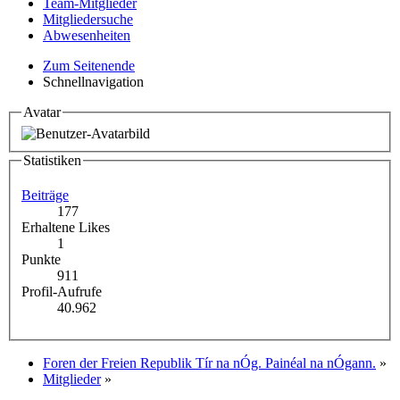
Team-Mitglieder
Mitgliedersuche
Abwesenheiten
Zum Seitenende
Schnellnavigation
Avatar
Statistiken
Beiträge
177
Erhaltene Likes
1
Punkte
911
Profil-Aufrufe
40.962
Foren der Freien Republik Tír na nÓg. Painéal na nÓgann.
»
Mitglieder
»