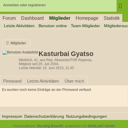
Anmelden oder registrieren
Forum
Dashboard
Mitglieder
Homepage
Statistik
Letzte Aktivitäten
Benutzer online
Team-Mitglieder
Mitgliedersu
Mitglieder
Kasturbai Gyatso
Weiblich
41
aus Rep. Atraverdo/TOR Rajansa
Mitglied seit 29. Juli 2004
Letzte Aktivität
16. Juni 2015, 11:45
Pinnwand
Letzte Aktivitäten
Über mich
Es wurden noch keine Einträge an der Pinnwand verfasst.
Impressum
Datenschutzerklärung
Nutzungsbedingungen
Forensoftware:
Burning Board®
, entwickelt von
WoltLab® GmbH