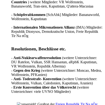
Countries
) weitere Mitglieder: VR Wolfenstein,
Bananaworld, Tran-sien, Kaputistan, Q'attera-Macusiaa
-
Schöpferabkommen
[SchAbk] Mitglieder: Bananaworld,
Wolfenstein, Kaputistan
-
Internationalen Mikronationen Allianz
(IMA) Mitglieder:
Republik Dionysos, Demokratische Union, Freie Republik
Tir Na nÒg
Resolutionen, Beschlüsse etc.
-
Anti-Nuklearwaffenresolution
(weitere Unterzeichner:
DU Ratelon, Vulkan, SSR Hansastan, aRpbK Kaputistan,
VR Wolfenstein, Republik Albernia)
-
Gegen den Krieg
(weitere Unterzeichner: Moncao, Medea,
Wolfenstein, PFKanien)
-
Anti- Todesstrafe- Konvention
(weitere Unterzeichner:
Wolfenstein, Vulkan, Caledonien, Kaputistan, Aranien)
-
Erste Konvention über das Völkerrecht
(weitere
Unterzeichner: viele UVNO Mitglieder)
Großrat der
Freien Republik Tir Na nÒg