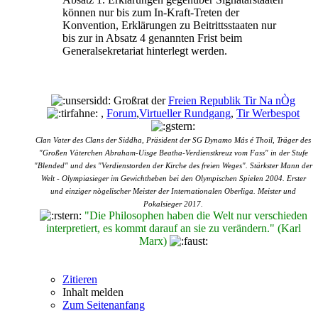
können nur bis zum In-Kraft-Treten der
Konvention, Erklärungen zu Beitrittsstaaten nur
bis zur in Absatz 4 genannten Frist beim
Generalsekretariat hinterlegt werden.
Großrat der
Freien Republik Tir Na nÒg
,
Forum
,
Virtueller Rundgang
,
Tir Werbespot
Clan Vater des Clans der Siddha, Präsident der SG Dynamo Más é Thoil, Träger des
"Großen Väterchen Abraham-Uisge Beatha-Verdienstkreuz vom Fass" in der Stufe
"Blended" und des "Verdienstorden der Kirche des freien Weges". Stärkster Mann der
Welt - Olympiasieger im Gewichtheben bei den Olympischen Spielen 2004. Erster
und einziger nògelischer Meister der Internationalen Oberliga. Meister und
Pokalsieger 2017.
"Die Philosophen haben die Welt nur verschieden
interpretiert, es kommt darauf an sie zu verändern." (Karl
Marx)
Zitieren
Inhalt melden
Zum Seitenanfang