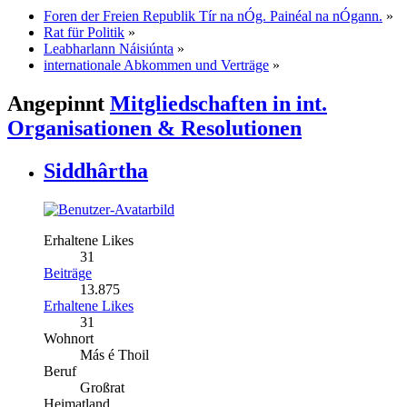
Foren der Freien Republik Tír na nÓg. Painéal na nÓgann.
»
Rat für Politik
»
Leabharlann Náisiúnta
»
internationale Abkommen und Verträge
»
Angepinnt
Mitgliedschaften in int.
Organisationen & Resolutionen
Siddhârtha
Erhaltene Likes
31
Beiträge
13.875
Erhaltene Likes
31
Wohnort
Más é Thoil
Beruf
Großrat
Heimatland