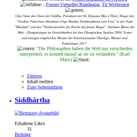
,
Forum
,
Virtueller Rundgang
,
Tir Werbespot
Clan Vater des Clans der Siddha, Präsident der SG Dynamo Más é Thoil, Träger des
"Großen Väterchen Abraham-Uisge Beatha-Verdienstkreuz vom Fass" in der Stufe
"Blended" und des "Verdienstorden der Kirche des freien Weges". Stärkster Mann der
Welt - Olympiasieger im Gewichtheben bei den Olympischen Spielen 2004. Erster
und einziger nògelischer Meister der Internationalen Oberliga. Meister und
Pokalsieger 2017.
"Die Philosophen haben die Welt nur verschieden
interpretiert, es kommt darauf an sie zu verändern." (Karl
Marx)
Zitieren
Inhalt melden
Zum Seitenanfang
Siddhârtha
Erhaltene Likes
31
Beiträge