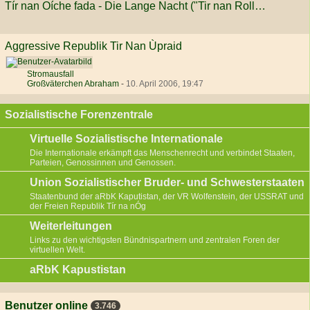
Tír nan Oíche fada - Die Lange Nacht ("Tir nan Rollenspiel")
Aggressive Republik Tir Nan Ùpraid
Stromausfall
Großväterchen Abraham
-
10. April 2006, 19:47
Sozialistische Forenzentrale
Virtuelle Sozialistische Internationale
Die Internationale erkämpft das Menschenrecht und verbindet Staaten,
Parteien, Genossinnen und Genossen.
Union Sozialistischer Bruder- und Schwesterstaaten
Staatenbund der aRbK Kaputistan, der VR Wolfenstein, der USSRAT und
der Freien Republik Tír na nÓg
Weiterleitungen
Links zu den wichtigsten Bündnispartnern und zentralen Foren der
virtuellen Welt.
aRbK Kapustistan
Benutzer online
3.746