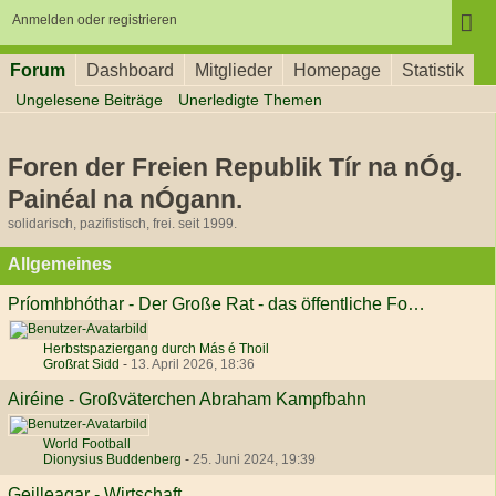
Anmelden oder registrieren
Forum
Dashboard
Mitglieder
Homepage
Statistik
Ungelesene Beiträge
Unerledigte Themen
Foren der Freien Republik Tír na nÓg.
Painéal na nÓgann.
solidarisch, pazifistisch, frei. seit 1999.
Allgemeines
Príomhbhóthar - Der Große Rat - das öffentliche Forum
Herbstspaziergang durch Más é Thoil
Großrat Sidd
-
13. April 2026, 18:36
Airéine - Großväterchen Abraham Kampfbahn
World Football
Dionysius Buddenberg
-
25. Juni 2024, 19:39
Geilleagar - Wirtschaft