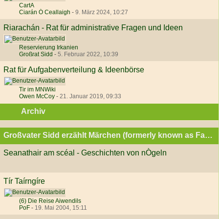
CartA
Ciarán Ó Ceallaigh
-
9. März 2024, 10:27
Riarachán - Rat für administrative Fragen und Ideen
Reservierung Irkanien
Großrat Sidd
-
5. Februar 2022, 10:39
Rat für Aufgabenverteilung & Ideenbörse
Tir im MNWiki
Owen McCoy
-
21. Januar 2019, 09:33
Archiv
Großvater Sidd erzählt Märchen (formerly known as Fantasy Sim)
Seanathair am scéal - Geschichten von nÒgeln
Tír Taírngíre
(6) Die Reise Aiwendils
PoF
-
19. Mai 2004, 15:11