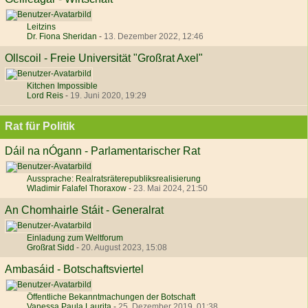
Leitzins
Dr. Fiona Sheridan
-
13. Dezember 2022, 12:46
Ollscoil - Freie Universität "Großrat Axel"
Kitchen Impossible
Lord Reis
-
19. Juni 2020, 19:29
Rat für Politik
Dáil na nÓgann - Parlamentarischer Rat
Aussprache: Realratsräterepubliksrealisierung
Wladimir Falafel Thoraxow
-
23. Mai 2024, 21:50
An Chomhairle Stáit - Generalrat
Einladung zum Weltforum
Großrat Sidd
-
20. August 2023, 15:08
Ambasáid - Botschaftsviertel
Öffentliche Bekanntmachungen der Botschaft
Vanessa Paula Laurita
-
25. Dezember 2019, 01:38