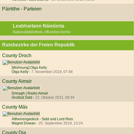
Páirtithe - Parteien
Leabharlann Náisiúnta
Nationalbibliothek, offizielles Archiv
Ratsbezirke der Freien Republik
County Droch
[Wohnung] Olga Kelly
Olga Kelly
-
7. November 2019, 07:48
County Aimsir
Drinagh | Radio Aimsir
Großrat Sidd
-
22. Oktober 2021, 09:34
County Más
Altherrengedeck - Sidd und Lord Reis
Magret Dowan
-
20. September 2019, 13:24
County Dia