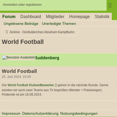
Anmelden oder registrieren
Forum
Dashboard
Mitglieder
Homepage
Statistik
Ungelesene Beiträge
Unerledigte Themen
Airéine - Großväterchen Abraham Kampfbahn
World Football
Dionysius Buddenberg
World Football
25. Juni 2024, 19:39
Die
World Football Klubwettbewerbe
gehen in die nächste Runde. Gerne
würden wir auch zwei Teams aus Tir begrüßen (Meister + Pokalsieger).
Fristende ist am 18.08.2024.
Impressum
Datenschutzerklärung
Nutzungsbedingungen