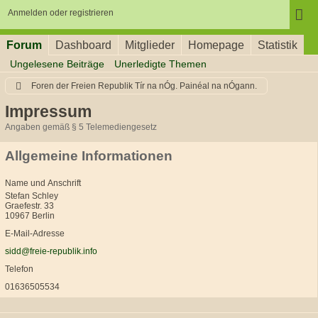
Anmelden oder registrieren
Forum
Dashboard
Mitglieder
Homepage
Statistik
Ungelesene Beiträge
Unerledigte Themen
Foren der Freien Republik Tír na nÓg. Painéal na nÓgann.
Impressum
Angaben gemäß § 5 Telemediengesetz
Allgemeine Informationen
Name und Anschrift
Stefan Schley
Graefestr. 33
10967 Berlin
E-Mail-Adresse
sidd@freie-republik.info
Telefon
01636505534