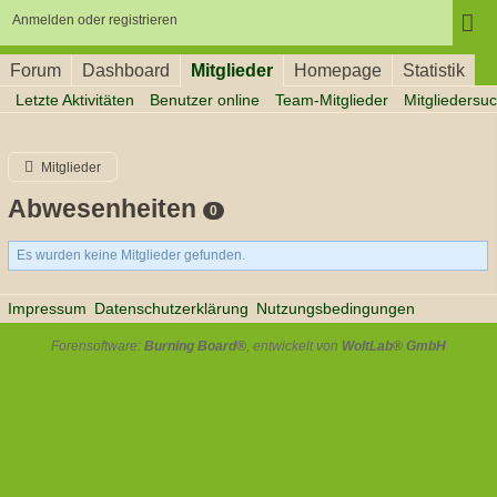
Anmelden oder registrieren
Forum
Dashboard
Mitglieder
Homepage
Statistik
Letzte Aktivitäten
Benutzer online
Team-Mitglieder
Mitgliedersu
Mitglieder
Abwesenheiten
0
Es wurden keine Mitglieder gefunden.
Impressum
Datenschutzerklärung
Nutzungsbedingungen
Forensoftware:
Burning Board®
, entwickelt von
WoltLab® GmbH