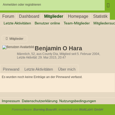
Anmelden oder registrieren
Forum
Dashboard
Mitglieder
Homepage
Statistik
Letzte Aktivitäten
Benutzer online
Team-Mitglieder
Mitgliedersu
Mitglieder
Benjamin O Hara
Männlich
52
aus County Dia
Mitglied seit 5. Februar 2004
Letzte Aktivität
29. Mai 2015, 20:47
Pinnwand
Letzte Aktivitäten
Über mich
Es wurden noch keine Einträge an der Pinnwand verfasst.
Impressum
Datenschutzerklärung
Nutzungsbedingungen
Forensoftware:
Burning Board®
, entwickelt von
WoltLab® GmbH