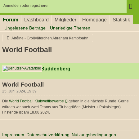
Anmelden oder registrieren
Forum
Dashboard
Mitglieder
Homepage
Statistik
Ungelesene Beiträge
Unerledigte Themen
Airéine - Großväterchen Abraham Kampfbahn
World Football
Dionysius Buddenberg
World Football
25. Juni 2024, 19:39
Die
World Football Klubwettbewerbe
gehen in die nächste Runde. Gerne
würden wir auch zwei Teams aus Tir begrüßen (Meister + Pokalsieger).
Fristende ist am 18.08.2024.
Impressum
Datenschutzerklärung
Nutzungsbedingungen