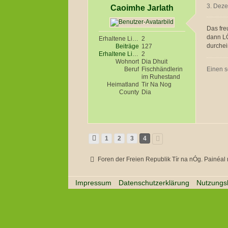
Caoimhe Jarlath
3. Dez
Das fre
dann LÖ
Erhaltene Likes
2
durche
Beiträge
127
Erhaltene Likes
2
Wohnort
Dia Dhuit
Beruf
Fischhändlerin
Einen 
im Ruhestand
Heimatland
Tir Na Nog
County
Dia
1
2
3
4
Foren der Freien Republik Tír na nÓg. Painéal na nÓgan
Impressum
Datenschutzerklärung
Nutzungs