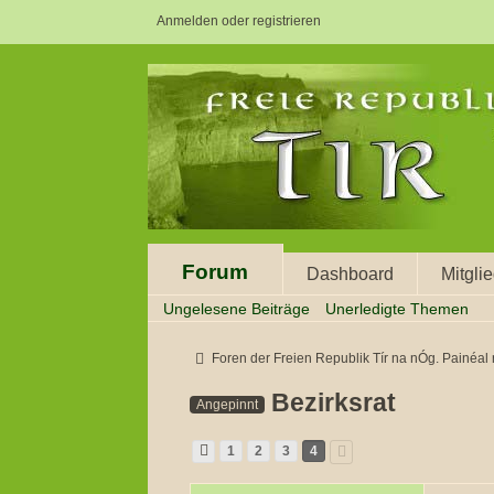
Anmelden oder registrieren
Forum
Dashboard
Mitgli
Ungelesene Beiträge
Unerledigte Themen
Foren der Freien Republik Tír na nÓg. Painéal na nÓgan
Bezirksrat
Angepinnt
1
2
3
4