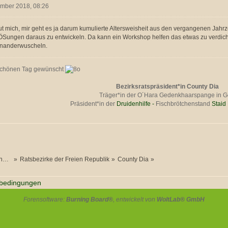
ember 2018, 08:26
ut mich, mir geht es ja darum kumulierte Altersweisheit aus den vergangenen Ja
Sungen daraus zu entwickeln. Da kann ein Workshop helfen das etwas zu verdichte
inanderwuscheln.
schönen Tag gewünscht
Bezirksratspräsident*in County Dia
Träger*in der O´Hara Gedenkhaarspange in G
Präsident*in der
Druidenhilfe -
Fischbrötchenstand
Staid
n.
»
Ratsbezirke der Freien Republik
»
County Dia
»
bedingungen
Forensoftware:
Burning Board®
, entwickelt von
WoltLab® GmbH