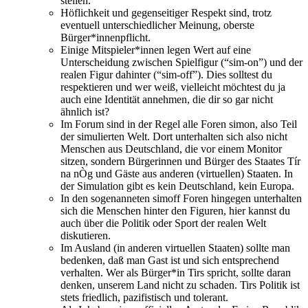
stellen.
Höflichkeit und gegenseitiger Respekt sind, trotz
eventuell unterschiedlicher Meinung, oberste
Bürger*innenpflicht.
Einige Mitspieler*innen legen Wert auf eine
Unterscheidung zwischen Spielfigur (“sim-on”) und der
realen Figur dahinter (“sim-off”). Dies solltest du
respektieren und wer weiß, vielleicht möchtest du ja
auch eine Identität annehmen, die dir so gar nicht
ähnlich ist?
Im Forum sind in der Regel alle Foren simon, also Teil
der simulierten Welt. Dort unterhalten sich also nicht
Menschen aus Deutschland, die vor einem Monitor
sitzen, sondern Bürgerinnen und Bürger des Staates Tír
na nÒg und Gäste aus anderen (virtuellen) Staaten. In
der Simulation gibt es kein Deutschland, kein Europa.
In den sogenanneten simoff Foren hingegen unterhalten
sich die Menschen hinter den Figuren, hier kannst du
auch über die Politik oder Sport der realen Welt
diskutieren.
Im Ausland (in anderen virtuellen Staaten) sollte man
bedenken, daß man Gast ist und sich entsprechend
verhalten. Wer als Bürger*in Tirs spricht, sollte daran
denken, unserem Land nicht zu schaden. Tirs Politik ist
stets friedlich, pazifistisch und tolerant.