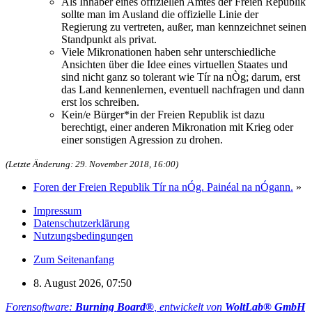
Als Inhaber eines offiziellen Amtes der Freien Republik
sollte man im Ausland die offizielle Linie der
Regierung zu vertreten, außer, man kennzeichnet seinen
Standpunkt als privat.
Viele Mikronationen haben sehr unterschiedliche
Ansichten über die Idee eines virtuellen Staates und
sind nicht ganz so tolerant wie Tír na nÒg; darum, erst
das Land kennenlernen, eventuell nachfragen und dann
erst los schreiben.
Kein/e Bürger*in der Freien Republik ist dazu
berechtigt, einer anderen Mikronation mit Krieg oder
einer sonstigen Agression zu drohen.
(Letzte Änderung: 29. November 2018, 16:00)
Foren der Freien Republik Tír na nÓg. Painéal na nÓgann.
»
Impressum
Datenschutzerklärung
Nutzungsbedingungen
Zum Seitenanfang
8. August 2026, 07:50
Forensoftware:
Burning Board®
, entwickelt von
WoltLab® GmbH