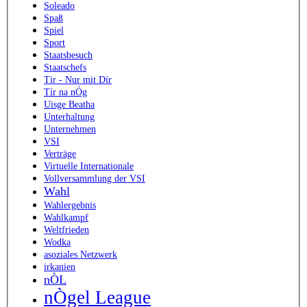
Soleado
Spaß
Spiel
Sport
Staatsbesuch
Staatschefs
Tir - Nur mit Dír
Tír na nÓg
Uisge Beatha
Unterhaltung
Unternehmen
VSI
Verträge
Virtuelle Internationale
Vollversammlung der VSI
Wahl
Wahlergebnis
Wahlkampf
Weltfrieden
Wodka
asoziales Netzwerk
irkanien
nÒL
nÒgel League