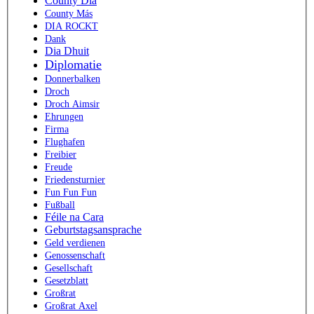
County Dia
County Más
DIA ROCKT
Dank
Dia Dhuit
Diplomatie
Donnerbalken
Droch
Droch Aimsir
Ehrungen
Firma
Flughafen
Freibier
Freude
Friedensturnier
Fun Fun Fun
Fußball
Féile na Cara
Geburtstagsansprache
Geld verdienen
Genossenschaft
Gesellschaft
Gesetzblatt
Großrat
Großrat Axel