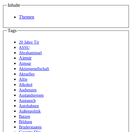
Inhalte
Themen
Tags
20 Jahre Tír
ASSU
Abrahaminsel
Aimsir
Aimsur
Aktiengesellschaft
Aktuelles
Alfie
Alkohol
Audienzen
Auslandsreisen
Austausch
Autobahnen
Außenpolitik
Batzen
Bildung
Bruderstaaten