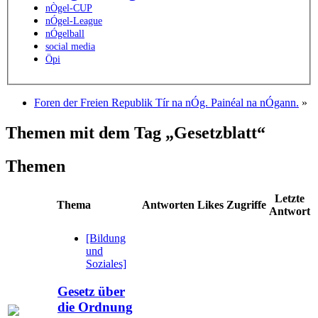
nÒgel-CUP
nÓgel-League
nÓgelball
social media
Öpi
Foren der Freien Republik Tír na nÓg. Painéal na nÓgann.
»
Themen mit dem Tag „Gesetzblatt“
Themen
Letzte
Thema
Antworten
Likes
Zugriffe
Antwort
[Bildung
und
Soziales]
Gesetz über
die Ordnung