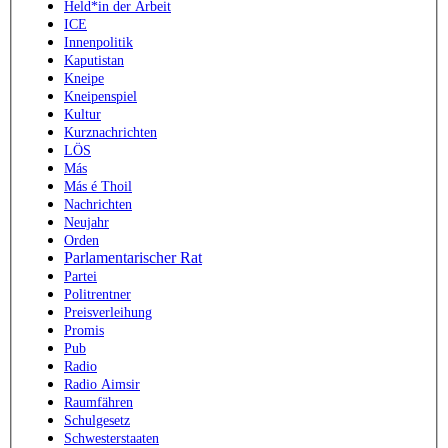
Held*in der Arbeit
ICE
Innenpolitik
Kaputistan
Kneipe
Kneipenspiel
Kultur
Kurznachrichten
LÖS
Más
Más é Thoil
Nachrichten
Neujahr
Orden
Parlamentarischer Rat
Partei
Politrentner
Preisverleihung
Promis
Pub
Radio
Radio Aimsir
Raumfähren
Schulgesetz
Schwesterstaaten