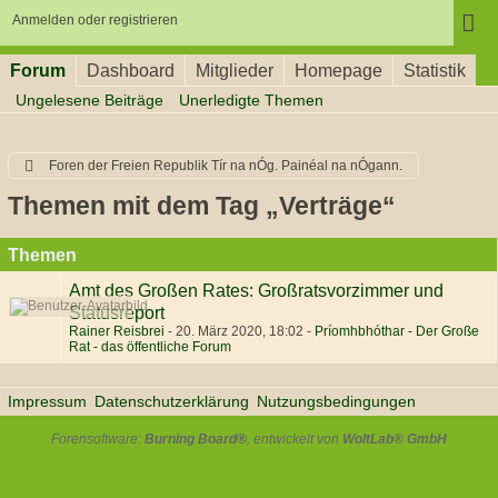
Anmelden oder registrieren
Forum
Dashboard
Mitglieder
Homepage
Statistik
Ungelesene Beiträge
Unerledigte Themen
Foren der Freien Republik Tír na nÓg. Painéal na nÓgann.
Themen mit dem Tag „Verträge“
Themen
Amt des Großen Rates: Großratsvorzimmer und
Statusreport
Rainer Reisbrei
-
20. März 2020, 18:02
-
Príomhbhóthar - Der Große
Rat - das öffentliche Forum
Impressum
Datenschutzerklärung
Nutzungsbedingungen
Forensoftware:
Burning Board®
, entwickelt von
WoltLab® GmbH