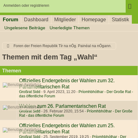
Anmelden oder registrieren
Forum
Dashboard
Mitglieder
Homepage
Statistik
Ungelesene Beiträge
Unerledigte Themen
Foren der Freien Republik Tír na nÓg. Painéal na nÓgann.
Themen mit dem Tag „Wahl“
Themen
Offizielles Endergebnis der Wahlen zum 32.
Parlamentarischen Rat
Großrat Sidd
-
9. April 2023, 11:20
-
Príomhbhóthar - Der Große Rat -
das öffentliche Forum
Wahlen zum 26. Parlamentarischen Rat
Großrat Sidd
-
26. Februar 2020, 15:54
-
Príomhbhóthar - Der Große
Rat - das öffentliche Forum
Offizielles Endergebnis der Wahlen zum 25.
Parlamentarischen Rat
Großrat Sidd
-
25. September 2019, 19:25
-
Príomhbhóthar - Der