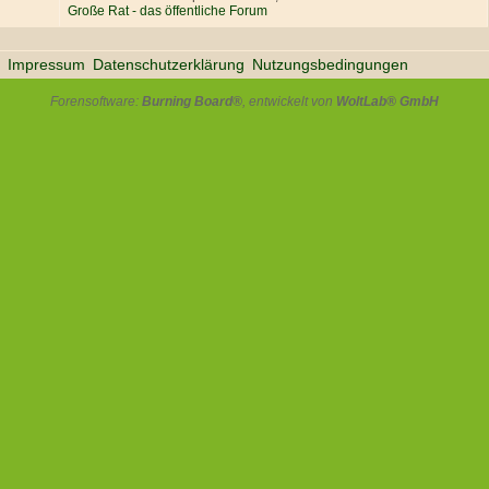
Große Rat - das öffentliche Forum
Impressum
Datenschutzerklärung
Nutzungsbedingungen
Forensoftware:
Burning Board®
, entwickelt von
WoltLab® GmbH