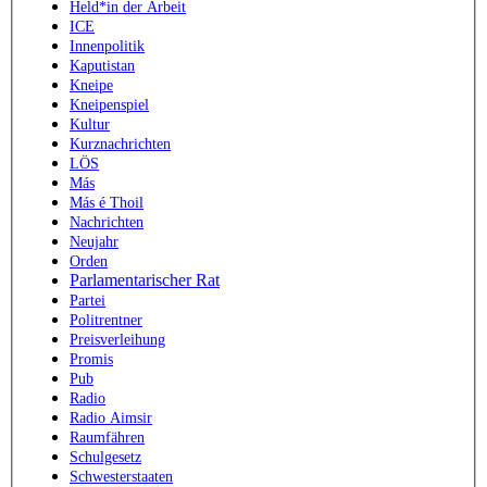
Held*in der Arbeit
ICE
Innenpolitik
Kaputistan
Kneipe
Kneipenspiel
Kultur
Kurznachrichten
LÖS
Más
Más é Thoil
Nachrichten
Neujahr
Orden
Parlamentarischer Rat
Partei
Politrentner
Preisverleihung
Promis
Pub
Radio
Radio Aimsir
Raumfähren
Schulgesetz
Schwesterstaaten