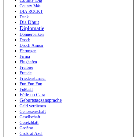
County Dia
County Más
DIA ROCKT
Dank
Dia Dhuit
Diplomatie
Donnerbalken
Droch
Droch Aimsir
Ehrungen
Firma
Flughafen
Freibier
Freude
Friedensturnier
Fun Fun Fun
Fußball
Féile na Cara
Geburtstagsansprache
Geld verdienen
Genossenschaft
Gesellschaft
Gesetzblatt
Großrat
Großrat Axel