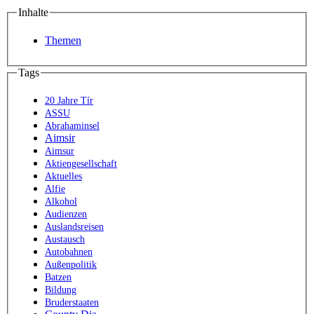
Inhalte
Themen
Tags
20 Jahre Tír
ASSU
Abrahaminsel
Aimsir
Aimsur
Aktiengesellschaft
Aktuelles
Alfie
Alkohol
Audienzen
Auslandsreisen
Austausch
Autobahnen
Außenpolitik
Batzen
Bildung
Bruderstaaten