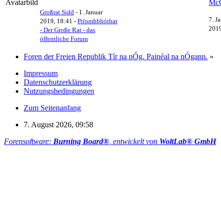
Mc
Großrat Sidd
-
1. Januar
7. J
2019, 18:41
-
Príomhbhóthar
2019
- Der Große Rat - das
öffentliche Forum
Foren der Freien Republik Tír na nÓg. Painéal na nÓgann.
»
Impressum
Datenschutzerklärung
Nutzungsbedingungen
Zum Seitenanfang
7. August 2026, 09:58
Forensoftware:
Burning Board®
, entwickelt von
WoltLab® GmbH