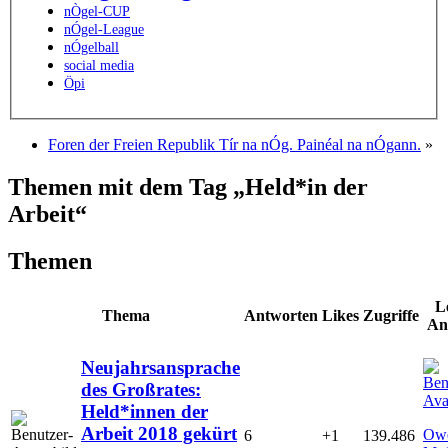
nÒgel-CUP
nÓgel-League
nÓgelball
social media
Öpi
Foren der Freien Republik Tír na nÓg. Painéal na nÓgann.
»
Themen mit dem Tag „Held*in der
Arbeit“
Themen
L
Thema
Antworten
Likes
Zugriffe
An
Neujahrsansprache
des Großrates:
Held*innen der
Arbeit 2018 gekürt
Ow
6
+1
139.486