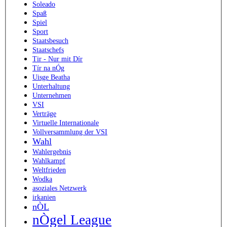
Soleado
Spaß
Spiel
Sport
Staatsbesuch
Staatschefs
Tir - Nur mit Dír
Tír na nÓg
Uisge Beatha
Unterhaltung
Unternehmen
VSI
Verträge
Virtuelle Internationale
Vollversammlung der VSI
Wahl
Wahlergebnis
Wahlkampf
Weltfrieden
Wodka
asoziales Netzwerk
irkanien
nÒL
nÒgel League