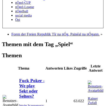
nÒgel-CUP
nÓgel-League
nÓgelball
social media
Öpi
Foren der Freien Republik Tír na nÓg. Painéal na nÓgann.
»
Themen mit dem Tag „Spiel“
Themen
Letzte
Thema
Antworten
Likes
Zugriffe
Antwort
Fuck Poker -
We play
Sekt oder
Selters?
Rainer
1
63.022
Zufall
István Sczepanovic