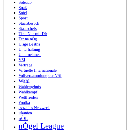
Soleado
Spaß
Spiel
Sport
Staatsbesuch
Staatschefs
Tir - Nur mit Dír
Tír na nÓg
Uisge Beatha
Unterhaltung
Unternehmen
VSI
Verträge
Virtuelle Internationale
Vollversammlung der VSI
Wahl
Wahlergebnis
Wahlkampf
Weltfrieden
Wodka
asoziales Netzwerk
irkanien
nÒL
nÒgel League