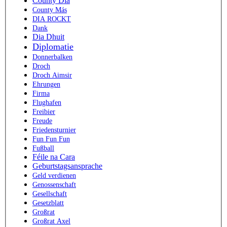
County Dia
County Más
DIA ROCKT
Dank
Dia Dhuit
Diplomatie
Donnerbalken
Droch
Droch Aimsir
Ehrungen
Firma
Flughafen
Freibier
Freude
Friedensturnier
Fun Fun Fun
Fußball
Féile na Cara
Geburtstagsansprache
Geld verdienen
Genossenschaft
Gesellschaft
Gesetzblatt
Großrat
Großrat Axel