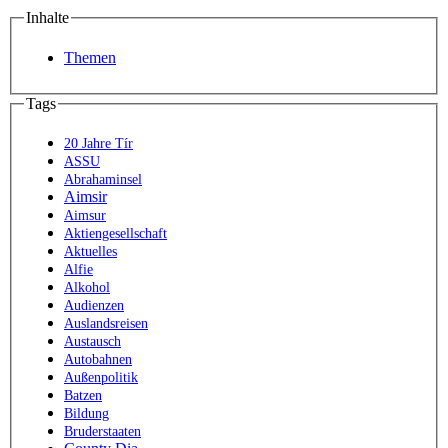
Inhalte
Themen
Tags
20 Jahre Tír
ASSU
Abrahaminsel
Aimsir
Aimsur
Aktiengesellschaft
Aktuelles
Alfie
Alkohol
Audienzen
Auslandsreisen
Austausch
Autobahnen
Außenpolitik
Batzen
Bildung
Bruderstaaten