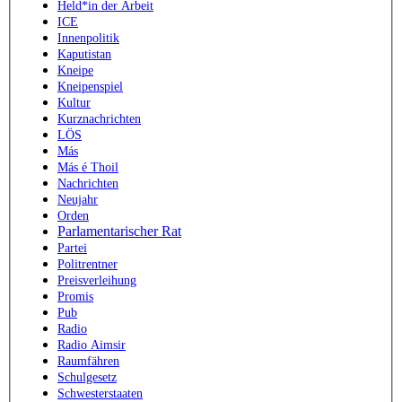
Held*in der Arbeit
ICE
Innenpolitik
Kaputistan
Kneipe
Kneipenspiel
Kultur
Kurznachrichten
LÖS
Más
Más é Thoil
Nachrichten
Neujahr
Orden
Parlamentarischer Rat
Partei
Politrentner
Preisverleihung
Promis
Pub
Radio
Radio Aimsir
Raumfähren
Schulgesetz
Schwesterstaaten