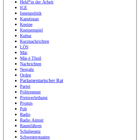
Held*in der Arbeit
ICE
Innenpolitik
Kaputistan
Kneipe
Kneipenspiel
Kultur
Kurznachrichten
LÖS
Más
Más é Thoil
Nachrichten
Neujahr
Orden
Parlamentarischer Rat
Partei
Politrentner
Preisverleihung
Promis
Pub
Radio
Radio Aimsir
Raumfähren
Schulgesetz
Schwesterstaaten