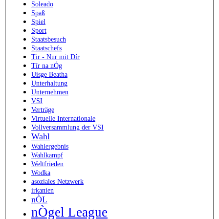
Soleado
Spaß
Spiel
Sport
Staatsbesuch
Staatschefs
Tir - Nur mit Dír
Tír na nÓg
Uisge Beatha
Unterhaltung
Unternehmen
VSI
Verträge
Virtuelle Internationale
Vollversammlung der VSI
Wahl
Wahlergebnis
Wahlkampf
Weltfrieden
Wodka
asoziales Netzwerk
irkanien
nÒL
nÒgel League