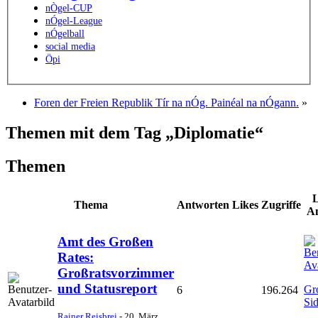
nÒgel-CUP
nÓgel-League
nÓgelball
social media
Öpi
Foren der Freien Republik Tír na nÓg. Painéal na nÓgann.
»
Themen mit dem Tag „Diplomatie“
Themen
L
Thema
Antworten
Likes
Zugriffe
A
Amt des Großen
Rates:
Großratsvorzimmer
und Statusreport
Gr
6
196.264
Si
Rainer Reisbrei
-
20. März