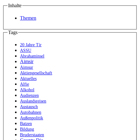
Inhalte
Themen
Tags
20 Jahre Tír
ASSU
Abrahaminsel
Aimsir
Aimsur
Aktiengesellschaft
Aktuelles
Alfie
Alkohol
Audienzen
Auslandsreisen
Austausch
Autobahnen
Außenpolitik
Batzen
Bildung
Bruderstaaten