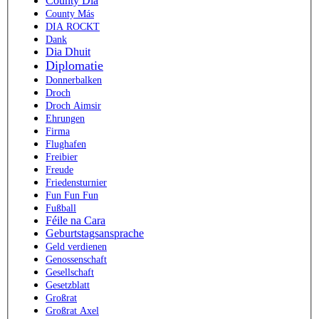
County Dia
County Más
DIA ROCKT
Dank
Dia Dhuit
Diplomatie
Donnerbalken
Droch
Droch Aimsir
Ehrungen
Firma
Flughafen
Freibier
Freude
Friedensturnier
Fun Fun Fun
Fußball
Féile na Cara
Geburtstagsansprache
Geld verdienen
Genossenschaft
Gesellschaft
Gesetzblatt
Großrat
Großrat Axel