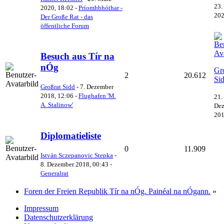
23.
2020, 18:02
-
Príomhbhóthar -
202
Der Große Rat - das
öffentliche Forum
Besuch aus Tír na
nÓg
Gr
2
20.612
Si
Großrat Sidd
-
7. Dezember
2018, 12:06
-
Flughafen 'M.
21.
A. Stalinow'
De
201
Diplomatieliste
0
11.909
István Sczepanovic Stepka
-
8. Dezember 2018, 00:43
-
Generalrat
Foren der Freien Republik Tír na nÓg. Painéal na nÓgann.
»
Impressum
Datenschutzerklärung