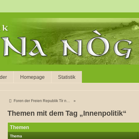
eder
Homepage
Statistik
Foren der Freien Republik Tír na nÓg. Painéal na nÓgann.
»
Themen mit dem Tag „Innenpolitik“
Themen
Thema