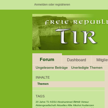
Anmelden oder registrieren
Forum
Dashboard
Mitgli
Ungelesene Beiträge
Unerledigte Themen
INHALTE
Themen
TAGS
Aimsir
20 Jahre Tír
ASSU
Abrahaminsel
Aimsur
Aktiengesellschaft
Aktuelles
Alfie
Alkohol
Audienzen