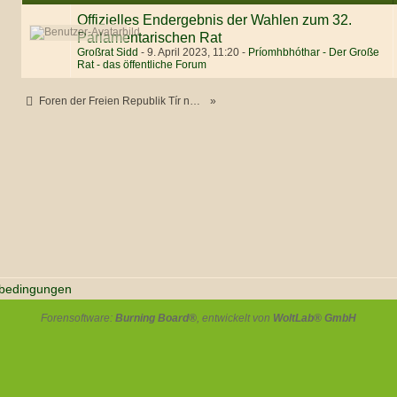
Offizielles Endergebnis der Wahlen zum 32.
Parlamentarischen Rat
Großrat Sidd
-
9. April 2023, 11:20
-
Príomhbhóthar - Der Große
Rat - das öffentliche Forum
Foren der Freien Republik Tír na nÓg. Painéal na nÓgann.
»
bedingungen
Forensoftware:
Burning Board®
, entwickelt von
WoltLab® GmbH