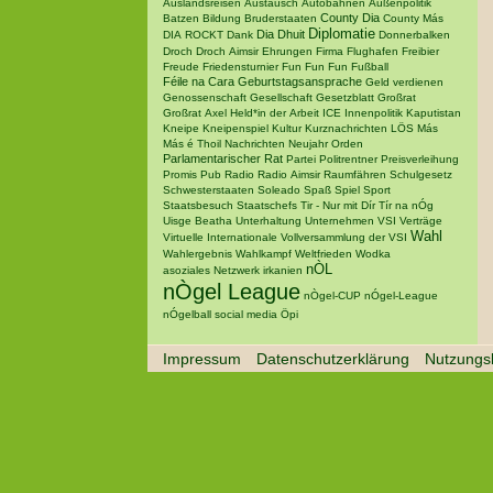
Auslandsreisen
Austausch
Autobahnen
Außenpolitik
County Dia
Batzen
Bildung
Bruderstaaten
County Más
Diplomatie
Dia Dhuit
DIA ROCKT
Dank
Donnerbalken
Droch
Droch Aimsir
Ehrungen
Firma
Flughafen
Freibier
Freude
Friedensturnier
Fun Fun Fun
Fußball
Féile na Cara
Geburtstagsansprache
Geld verdienen
Genossenschaft
Gesellschaft
Gesetzblatt
Großrat
Großrat Axel
Held*in der Arbeit
ICE
Innenpolitik
Kaputistan
Kneipe
Kneipenspiel
Kultur
Kurznachrichten
LÖS
Más
Más é Thoil
Nachrichten
Neujahr
Orden
Parlamentarischer Rat
Partei
Politrentner
Preisverleihung
Promis
Pub
Radio
Radio Aimsir
Raumfähren
Schulgesetz
Schwesterstaaten
Soleado
Spaß
Spiel
Sport
Staatsbesuch
Staatschefs
Tir - Nur mit Dír
Tír na nÓg
Uisge Beatha
Unterhaltung
Unternehmen
VSI
Verträge
Wahl
Virtuelle Internationale
Vollversammlung der VSI
Wahlergebnis
Wahlkampf
Weltfrieden
Wodka
nÒL
asoziales Netzwerk
irkanien
nÒgel League
nÒgel-CUP
nÓgel-League
nÓgelball
social media
Öpi
Impressum
Datenschutzerklärung
Nutzungs