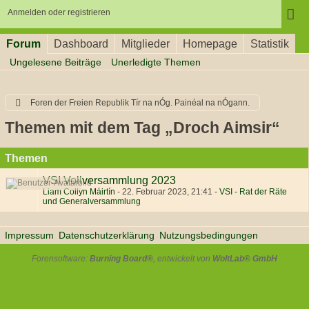
Anmelden oder registrieren
Forum
Dashboard
Mitglieder
Homepage
Statistik
Ungelesene Beiträge
Unerledigte Themen
Foren der Freien Republik Tír na nÓg. Painéal na nÓgann.
Themen mit dem Tag „Droch Aimsir“
Themen
VSI Vollversammlung 2023
Liam Collyn Máirtín
-
22. Februar 2023, 21:41
-
VSI - Rat der Räte
und Generalversammlung
Impressum
Datenschutzerklärung
Nutzungsbedingungen
Forensoftware:
Burning Board®
, entwickelt von
WoltLab® GmbH