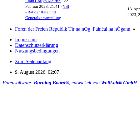
Liam Collyn Máirtín
-
22.
Februar 2023, 21:41
-
VSI
13. Apr
- Rat der Räte und
2023, 
Generalversammlung
Foren der Freien Republik Tír na nÓg. Painéal na nÓgann.
»
Impressum
Datenschutzerklärung
Nutzungsbedingungen
Zum Seitenanfang
9. August 2026, 02:07
Forensoftware:
Burning Board®
, entwickelt von
WoltLab® GmbH