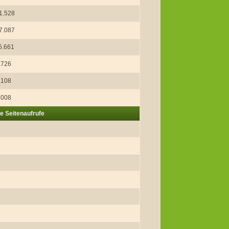
1.528
7.087
6.661
.726
.108
.008
e Seitenaufrufe
5
7