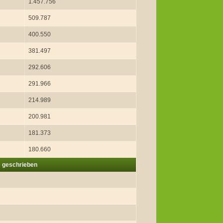
1.457.756
509.787
400.550
381.497
292.606
291.966
214.989
200.981
181.373
180.660
 geschrieben