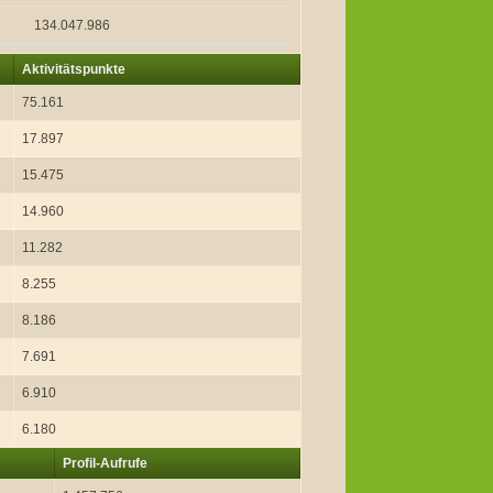
134.047.986
Aktivitätspunkte
75.161
17.897
15.475
14.960
11.282
8.255
8.186
7.691
6.910
6.180
Profil-Aufrufe