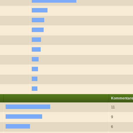
Kommentare
11
9
6