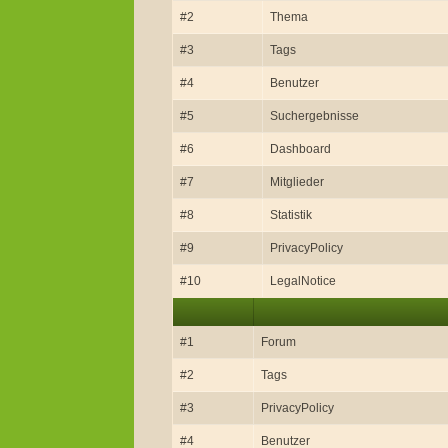
#2
Thema
#3
Tags
#4
Benutzer
#5
Suchergebnisse
#6
Dashboard
#7
Mitglieder
#8
Statistik
#9
PrivacyPolicy
#10
LegalNotice
#1
Forum
#2
Tags
#3
PrivacyPolicy
#4
Benutzer