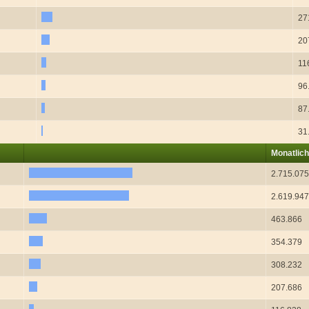
27
20
11
96
87
31
Monatlich
2.715.07
2.619.94
463.866
354.379
308.232
207.686