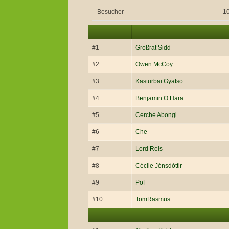
Besucher
1
#1
Großrat Sidd
#2
Owen McCoy
#3
Kasturbai Gyatso
#4
Benjamin O Hara
#5
Cerche Abongi
#6
Che
#7
Lord Reis
#8
Cécile Jónsdóttir
#9
PoF
#10
TomRasmus