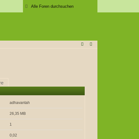
re
adhavantah
26,35 MB
1
0,02