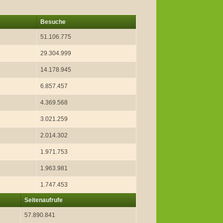
Besuche
51.106.775
29.304.999
14.178.945
6.857.457
4.369.568
3.021.259
2.014.302
1.971.753
1.963.981
1.747.453
Seitenaufrufe
57.890.841