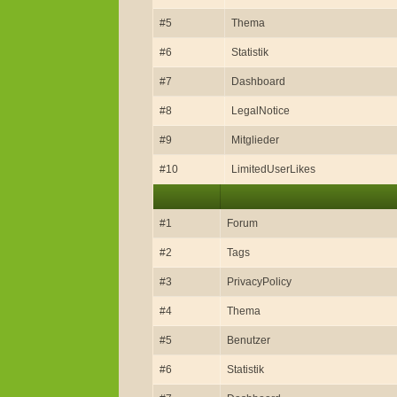
#5
Thema
#6
Statistik
#7
Dashboard
#8
LegalNotice
#9
Mitglieder
#10
LimitedUserLikes
#1
Forum
#2
Tags
#3
PrivacyPolicy
#4
Thema
#5
Benutzer
#6
Statistik