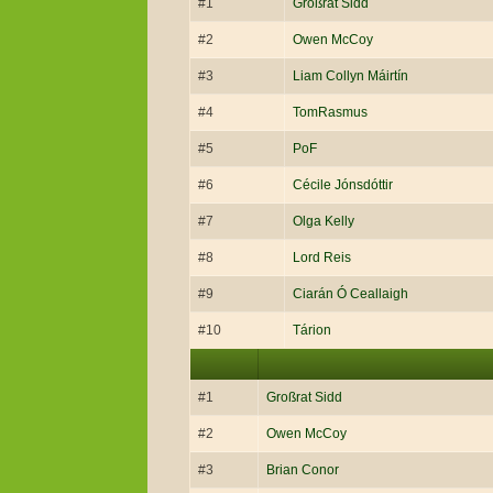
#1
Großrat Sidd
#2
Owen McCoy
#3
Liam Collyn Máirtín
#4
TomRasmus
#5
PoF
#6
Cécile Jónsdóttir
#7
Olga Kelly
#8
Lord Reis
#9
Ciarán Ó Ceallaigh
#10
Tárion
#1
Großrat Sidd
#2
Owen McCoy
#3
Brian Conor