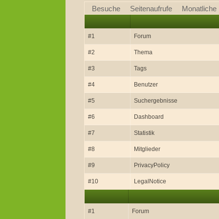
Besuche
Seitenaufrufe
Monatliche
#1
Forum
#2
Thema
#3
Tags
#4
Benutzer
#5
Suchergebnisse
#6
Dashboard
#7
Statistik
#8
Mitglieder
#9
PrivacyPolicy
#10
LegalNotice
#1
Forum