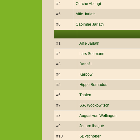
#4
Cerche Abongi
#5
Alfie Jarlath
#6
Caoimhe Jarlath
#1
Alfie Jarlath
#2
Lars Seemann
#3
Danafil
#4
Karpow
#5
Hippo Bernadus
#6
Thalea
#7
S.P. Wodkowitsch
#8
August von Wettingen
#9
Jenaro Ibagué
#10
SBPschober