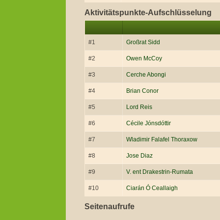
Aktivitätspunkte-Aufschlüsselung
#1
Großrat Sidd
#2
Owen McCoy
#3
Cerche Abongi
#4
Brian Conor
#5
Lord Reis
#6
Cécile Jónsdóttir
#7
Wladimir Falafel Thoraxow
#8
Jose Diaz
#9
V. ent Drakestrin-Rumata
#10
Ciarán Ó Ceallaigh
Seitenaufrufe