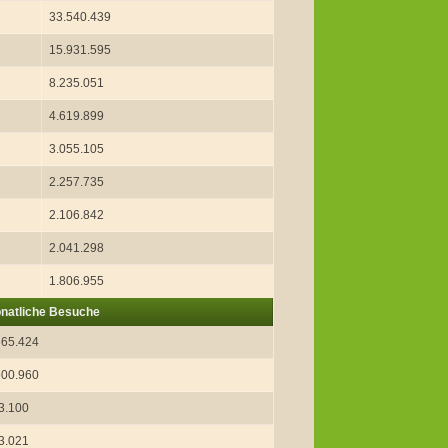
33.540.439
15.931.595
8.235.051
4.619.899
3.055.105
2.257.735
2.106.842
2.041.298
1.806.955
natliche Besuche
665.424
600.960
3.100
3.021