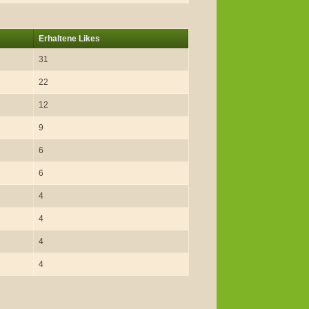
Erhaltene Likes
31
22
12
9
6
6
4
4
4
4