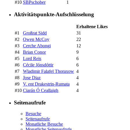
#10
SBPschober
1
Aktivitätspunkte-Aufschlüsselung
Erhaltene Likes
#1
Großrat Sidd
31
#2
Owen McCoy
22
#3
Cerche Abongi
12
#4
Brian Conor
9
#5
Lord Reis
6
#6
Cécile Jónsdóttir
6
#7
Wladimir Falafel Thoraxow
4
#8
Jose Diaz
4
#9
V. ent Drakestrin-Rumata
4
#10
Ciarán Ó Ceallaigh
4
Seitenaufrufe
Besuche
Seitenaufrufe
Monatliche Besuche
Monatliche Seitenaufrufe