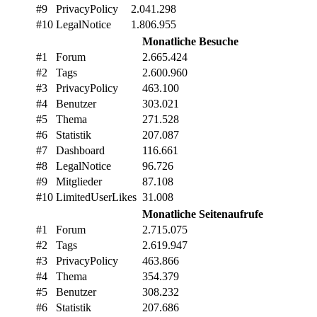
#9
PrivacyPolicy
2.041.298
#10
LegalNotice
1.806.955
Monatliche Besuche
#1
Forum
2.665.424
#2
Tags
2.600.960
#3
PrivacyPolicy
463.100
#4
Benutzer
303.021
#5
Thema
271.528
#6
Statistik
207.087
#7
Dashboard
116.661
#8
LegalNotice
96.726
#9
Mitglieder
87.108
#10
LimitedUserLikes
31.008
Monatliche Seitenaufrufe
#1
Forum
2.715.075
#2
Tags
2.619.947
#3
PrivacyPolicy
463.866
#4
Thema
354.379
#5
Benutzer
308.232
#6
Statistik
207.686