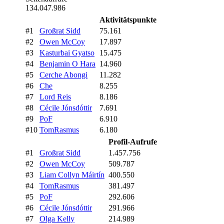
134.047.986
Aktivitätspunkte
#1
Großrat Sidd
75.161
#2
Owen McCoy
17.897
#3
Kasturbai Gyatso
15.475
#4
Benjamin O Hara
14.960
#5
Cerche Abongi
11.282
#6
Che
8.255
#7
Lord Reis
8.186
#8
Cécile Jónsdóttir
7.691
#9
PoF
6.910
#10
TomRasmus
6.180
Profil-Aufrufe
#1
Großrat Sidd
1.457.756
#2
Owen McCoy
509.787
#3
Liam Collyn Máirtín
400.550
#4
TomRasmus
381.497
#5
PoF
292.606
#6
Cécile Jónsdóttir
291.966
#7
Olga Kelly
214.989