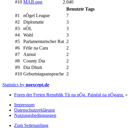
#10
MAB.png
2.040
Benutzte Tags
#1
nÒgel League
7
#2
Diplomatie
3
#3
nÒL
3
#4
Wahl
3
#5
Parlamentarischer Rat
2
#6
Féile na Cara
2
#7
Aimsir
2
#8
County Dia
2
#9
Dia Dhuit
2
#10
Geburtstagsansprache
2
Statistics by
noexcept.de
Foren der Freien Republik Tír na nÓg. Painéal na nÓgann.
»
Impressum
Datenschutzerklärung
Nutzungsbedingungen
Zum Seitenanfang