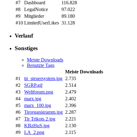
#7
Dashboard
116.828
#8
LegalNotice
97.022
#9
Mitglieder
89.180
#10
LimitedUserLikes
31.128
Verlauf
Sonstiges
Meiste Downloads
Benutzte Tags
Meiste Downloads
#1
tir_steuersystem.jpg
2.735
#2
SGRP.gif
2.514
#3
Weltforum.png
2.479
#4
marx.jpg
2.402
#5
marx_100.jpg
2.396
#6
Tirorganigramm.jpg
2.287
#7
Tir Trikots 2.jpg
2.221
#8
KBzHuS.jpg
2.130
#9
LA_2.png
2.115