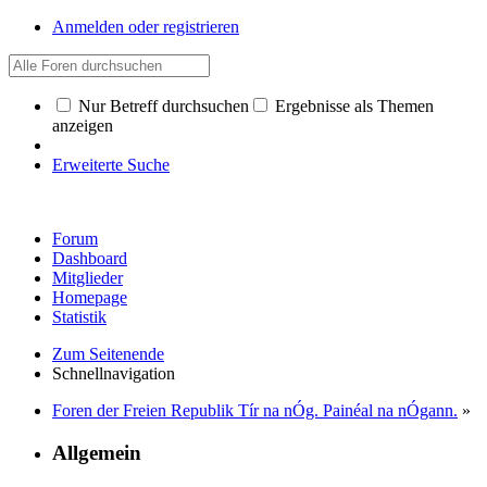
Anmelden oder registrieren
Nur Betreff durchsuchen
Ergebnisse als Themen
anzeigen
Erweiterte Suche
Forum
Dashboard
Mitglieder
Homepage
Statistik
Zum Seitenende
Schnellnavigation
Foren der Freien Republik Tír na nÓg. Painéal na nÓgann.
»
Allgemein