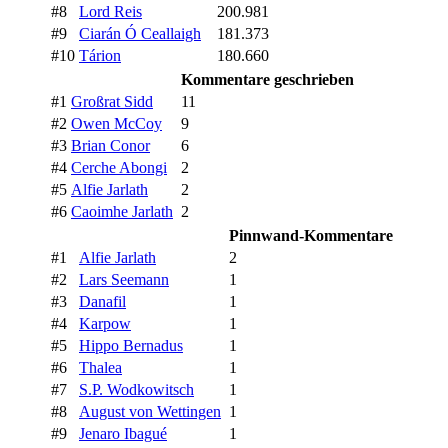
#8
Lord Reis
200.981
#9
Ciarán Ó Ceallaigh
181.373
#10
Tárion
180.660
Kommentare geschrieben
#1
Großrat Sidd
11
#2
Owen McCoy
9
#3
Brian Conor
6
#4
Cerche Abongi
2
#5
Alfie Jarlath
2
#6
Caoimhe Jarlath
2
Pinnwand-Kommentare
#1
Alfie Jarlath
2
#2
Lars Seemann
1
#3
Danafil
1
#4
Karpow
1
#5
Hippo Bernadus
1
#6
Thalea
1
#7
S.P. Wodkowitsch
1
#8
August von Wettingen
1
#9
Jenaro Ibagué
1