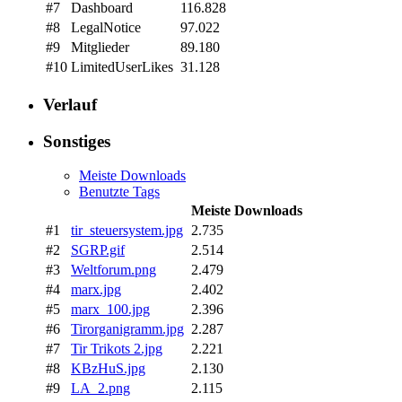
#7
Dashboard
116.828
#8
LegalNotice
97.022
#9
Mitglieder
89.180
#10
LimitedUserLikes
31.128
Verlauf
Sonstiges
Meiste Downloads
Benutzte Tags
Meiste Downloads
#1
tir_steuersystem.jpg
2.735
#2
SGRP.gif
2.514
#3
Weltforum.png
2.479
#4
marx.jpg
2.402
#5
marx_100.jpg
2.396
#6
Tirorganigramm.jpg
2.287
#7
Tir Trikots 2.jpg
2.221
#8
KBzHuS.jpg
2.130
#9
LA_2.png
2.115