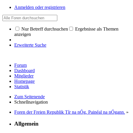
Anmelden oder registrieren
Nur Betreff durchsuchen
Ergebnisse als Themen
anzeigen
Erweiterte Suche
Forum
Dashboard
Mitglieder
Homepage
Statistik
Zum Seitenende
Schnellnavigation
Foren der Freien Republik Tír na nÓg. Painéal na nÓgann.
»
Allgemein