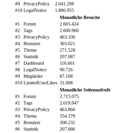
#9
PrivacyPolicy
2.041.298
#10
LegalNotice
1.806.955
Monatliche Besuche
#1
Forum
2.665.424
#2
Tags
2.600.960
#3
PrivacyPolicy
463.100
#4
Benutzer
303.021
#5
Thema
271.528
#6
Statistik
207.087
#7
Dashboard
116.661
#8
LegalNotice
96.726
#9
Mitglieder
87.108
#10
LimitedUserLikes
31.008
Monatliche Seitenaufrufe
#1
Forum
2.715.075
#2
Tags
2.619.947
#3
PrivacyPolicy
463.866
#4
Thema
354.379
#5
Benutzer
308.232
#6
Statistik
207.686