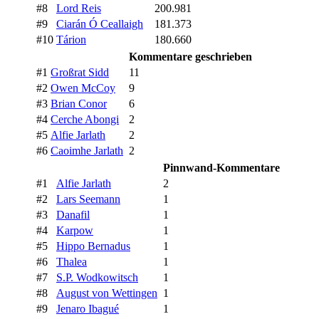
#8
Lord Reis
200.981
#9
Ciarán Ó Ceallaigh
181.373
#10
Tárion
180.660
Kommentare geschrieben
#1
Großrat Sidd
11
#2
Owen McCoy
9
#3
Brian Conor
6
#4
Cerche Abongi
2
#5
Alfie Jarlath
2
#6
Caoimhe Jarlath
2
Pinnwand-Kommentare
#1
Alfie Jarlath
2
#2
Lars Seemann
1
#3
Danafil
1
#4
Karpow
1
#5
Hippo Bernadus
1
#6
Thalea
1
#7
S.P. Wodkowitsch
1
#8
August von Wettingen
1
#9
Jenaro Ibagué
1