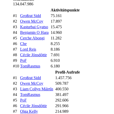
134.047.986
Aktivitätspunkte
#1
Großrat Sidd
75.161
#2
Owen McCoy
17.897
#3
Kasturbai Gyatso
15.475
#4
Benjamin O Hara
14.960
#5
Cerche Abongi
11.282
#6
Che
8.255
#7
Lord Reis
8.186
#8
Cécile Jónsdóttir
7.691
#9
PoF
6.910
#10
TomRasmus
6.180
Profil-Aufrufe
#1
Großrat Sidd
1.457.756
#2
Owen McCoy
509.787
#3
Liam Collyn Máirtín
400.550
#4
TomRasmus
381.497
#5
PoF
292.606
#6
Cécile Jónsdóttir
291.966
#7
Olga Kelly
214.989