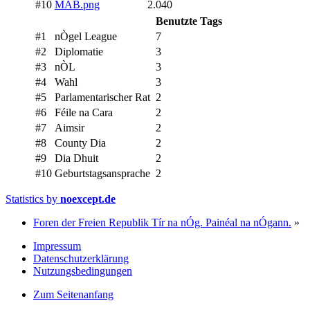
#10
MAB.png
2.040
Benutzte Tags
#1
nÒgel League
7
#2
Diplomatie
3
#3
nÒL
3
#4
Wahl
3
#5
Parlamentarischer Rat
2
#6
Féile na Cara
2
#7
Aimsir
2
#8
County Dia
2
#9
Dia Dhuit
2
#10
Geburtstagsansprache
2
Statistics by
noexcept.de
Foren der Freien Republik Tír na nÓg. Painéal na nÓgann.
»
Impressum
Datenschutzerklärung
Nutzungsbedingungen
Zum Seitenanfang