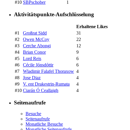
#10
SBPschober
1
Aktivitätspunkte-Aufschlüsselung
Erhaltene Likes
#1
Großrat Sidd
31
#2
Owen McCoy
22
#3
Cerche Abongi
12
#4
Brian Conor
9
#5
Lord Reis
6
#6
Cécile Jónsdóttir
6
#7
Wladimir Falafel Thoraxow
4
#8
Jose Diaz
4
#9
V. ent Drakestrin-Rumata
4
#10
Ciarán Ó Ceallaigh
4
Seitenaufrufe
Besuche
Seitenaufrufe
Monatliche Besuche
Monatliche Seitenaufrufe