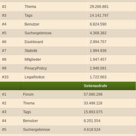
#2
Thema
29.266.881
#3
Tags
14.141.797
#4
Benutzer
6.824.590
#5
Suchergebnisse
4.368.382
#6
Dashboard
2.994.757
#7
Statistik
1.984.936
#8
Mitglieder
1.947.457
#9
PrivacyPolicy
1.946.091
#10
LegalNotice
1.722.663
Seitenaufrufe
#1
Forum
57.680.296
#2
Thema
33.498.118
#3
Tags
15.893.075
#4
Benutzer
8.201.554
#5
Suchergebnisse
4.618.524