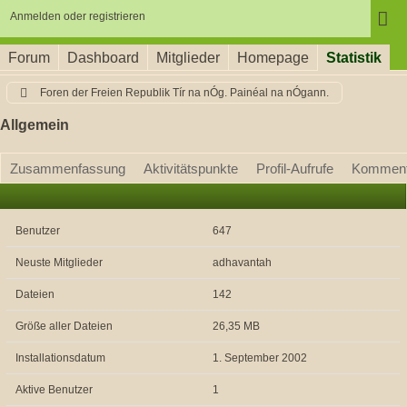
Anmelden oder registrieren
Forum
Dashboard
Mitglieder
Homepage
Statistik
Foren der Freien Republik Tír na nÓg. Painéal na nÓgann.
Allgemein
Zusammenfassung
Aktivitätspunkte
Profil-Aufrufe
Komment
Benutzer
647
Neuste Mitglieder
adhavantah
Dateien
142
Größe aller Dateien
26,35 MB
Installationsdatum
1. September 2002
Aktive Benutzer
1