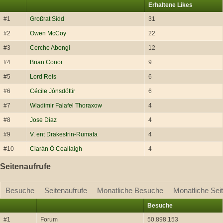
Erhaltene Likes
#1
Großrat Sidd
31
#2
Owen McCoy
22
#3
Cerche Abongi
12
#4
Brian Conor
9
#5
Lord Reis
6
#6
Cécile Jónsdóttir
6
#7
Wladimir Falafel Thoraxow
4
#8
Jose Diaz
4
#9
V. ent Drakestrin-Rumata
4
#10
Ciarán Ó Ceallaigh
4
Seitenaufrufe
Besuche
Seitenaufrufe
Monatliche Besuche
Monatliche Sei
Besuche
#1
Forum
50.898.153