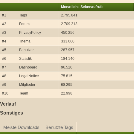
Monatliche Seitenaufrufe
#1
Tags
2.795.841
#2
Forum
2.709.213
#3
PrivacyPolicy
450.256
#4
Thema
333.060
#5
Benutzer
287.957
#6
Statistik
184.140
#7
Dashboard
96.520
#8
LegalNotice
75.815
#9
Mitglieder
68.295
#10
Team
22.998
Verlauf
Sonstiges
Meiste Downloads
Benutzte Tags