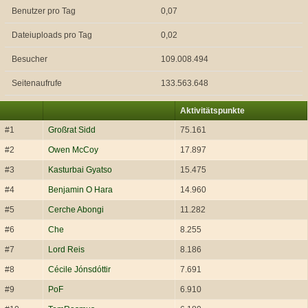
Benutzer pro Tag
0,07
Dateiuploads pro Tag
0,02
Besucher
109.008.494
Seitenaufrufe
133.563.648
Aktivitätspunkte
#1
Großrat Sidd
75.161
#2
Owen McCoy
17.897
#3
Kasturbai Gyatso
15.475
#4
Benjamin O Hara
14.960
#5
Cerche Abongi
11.282
#6
Che
8.255
#7
Lord Reis
8.186
#8
Cécile Jónsdóttir
7.691
#9
PoF
6.910