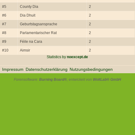
#5
County Dia
2
#6
Dia Dhuit
2
#7
Geburtstagsansprache
2
#8
Parlamentarischer Rat
2
#9
Féile na Cara
2
#10
Aimsir
2
Statistics by
noexcept.de
Impressum
Datenschutzerklärung
Nutzungsbedingungen
Forensoftware:
Burning Board®
, entwickelt von
WoltLab® GmbH