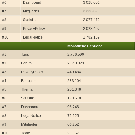
#6
Dashboard
3.028.601
#7
Mitglieder
2.233.321
#8
Statistik
2.077.473
#9
PrivacyPolicy
2.023.407
#10
LegalNotice
1.782.159
Monatliche Besuche
#1
Tags
2.776.590
#2
Forum
2.640.023
#3
PrivacyPolicy
449.484
#4
Benutzer
283.104
#5
Thema
251.348
#6
Statistik
183.510
#7
Dashboard
96.246
#8
LegalNotice
75.525
#9
Mitglieder
66.252
#10
Team
21.967