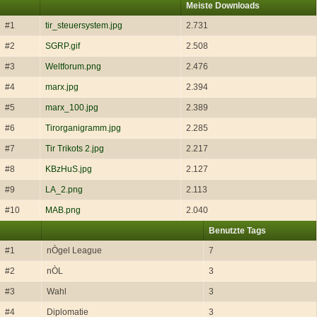
Meiste Downloads
#1
tir_steuersystem.jpg
2.731
#2
SGRP.gif
2.508
#3
Weltforum.png
2.476
#4
marx.jpg
2.394
#5
marx_100.jpg
2.389
#6
Tirorganigramm.jpg
2.285
#7
Tir Trikots 2.jpg
2.217
#8
KBzHuS.jpg
2.127
#9
LA_2.png
2.113
#10
MAB.png
2.040
Benutzte Tags
#1
nÒgel League
7
#2
nÒL
3
#3
Wahl
3
#4
Diplomatie
3