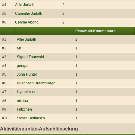
#4
Alfie Jarlath
2
#5
Caoimhe Jarlath
2
#6
Cerche Abongi
2
Pinnwand-Kommentare
#1
Alfie Jarlath
2
#2
Mr. F
1
#3
Sigurd Thorwald
1
#4
gengar
1
#5
John Hunter
1
#6
Buadhach Braimbillagh
1
#7
Hyronimus
1
#8
nisrina
1
#9
Fritzchen
1
#10
Stefan Hellbusch
1
Aktivitätspunkte-Aufschlüsselung