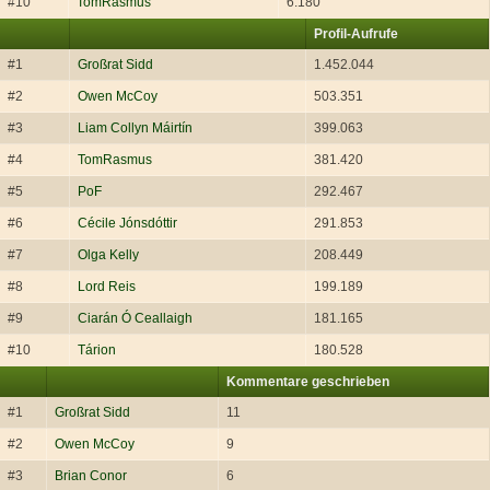
#10
TomRasmus
6.180
Profil-Aufrufe
#1
Großrat Sidd
1.452.044
#2
Owen McCoy
503.351
#3
Liam Collyn Máirtín
399.063
#4
TomRasmus
381.420
#5
PoF
292.467
#6
Cécile Jónsdóttir
291.853
#7
Olga Kelly
208.449
#8
Lord Reis
199.189
#9
Ciarán Ó Ceallaigh
181.165
#10
Tárion
180.528
Kommentare geschrieben
#1
Großrat Sidd
11
#2
Owen McCoy
9
#3
Brian Conor
6