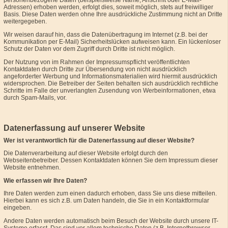
personenbezogene Daten (beispielsweise Name, Anschrift oder E-Mail-
Adressen) erhoben werden, erfolgt dies, soweit möglich, stets auf freiwilliger
Basis. Diese Daten werden ohne Ihre ausdrückliche Zustimmung nicht an Dritte
weitergegeben.
Wir weisen darauf hin, dass die Datenübertragung im Internet (z.B. bei der
Kommunikation per E-Mail) Sicherheitslücken aufweisen kann. Ein lückenloser
Schutz der Daten vor dem Zugriff durch Dritte ist nicht möglich.
Der Nutzung von im Rahmen der Impressumspflicht veröffentlichten
Kontaktdaten durch Dritte zur Übersendung von nicht ausdrücklich
angeforderter Werbung und Informationsmaterialien wird hiermit ausdrücklich
widersprochen. Die Betreiber der Seiten behalten sich ausdrücklich rechtliche
Schritte im Falle der unverlangten Zusendung von Werbeinformationen, etwa
durch Spam-Mails, vor.
Datenerfassung auf unserer Website
Wer ist verantwortlich für die Datenerfassung auf dieser Website?
Die Datenverarbeitung auf dieser Website erfolgt durch den
Webseitenbetreiber. Dessen Kontaktdaten können Sie dem Impressum dieser
Website entnehmen.
Wie erfassen wir Ihre Daten?
Ihre Daten werden zum einen dadurch erhoben, dass Sie uns diese mitteilen.
Hierbei kann es sich z.B. um Daten handeln, die Sie in ein Kontaktformular
eingeben.
Andere Daten werden automatisch beim Besuch der Website durch unsere IT-
Systeme erfasst. Das sind vor allem technische Daten (z.B. Internetbrowser,