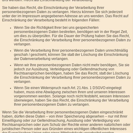
uns wenden. Recht auf Einschränkung der Verarbeitung
Sie haben das Recht, die Einschränkung der Verarbeitung Ihrer
personenbezogenen Daten zu verlangen. Hierzu können Sie sich jederzeit
unter der im Impressum angegebenen Adresse an uns wenden. Das Recht auf
Einschränkung der Verarbeitung besteht in folgenden Fällen:
Wenn Sie die Richtigkeit Ihrer bei uns gespeicherten
personenbezogenen Daten bestreiten, benötigen wir in der Regel Zeit,
um dies zu überprüfen. Für die Dauer der Prüfung haben Sie das Recht,
die Einschränkung der Verarbeitung Ihrer personenbezogenen Daten zu
verlangen.
Wenn die Verarbeitung Ihrer personenbezogenen Daten unrechtmäßig
geschah / geschieht, können Sie statt der Löschung die Einschränkung
der Datenverarbeitung verlangen.
Wenn wir Ihre personenbezogenen Daten nicht mehr benötigen, Sie sie
jedoch zur Ausübung, Verteidigung oder Geltendmachung von
Rechtsansprüchen benötigen, haben Sie das Recht, statt der Löschung
die Einschränkung der Verarbeitung Ihrer personenbezogenen Daten zu
verlangen.
Wenn Sie einen Widerspruch nach Art. 21 Abs. 1 DSGVO eingelegt
haben, muss eine Abwägung zwischen Ihren und unseren Interessen
vorgenommen werden. Solange noch nicht feststeht, wessen Interessen
überwiegen, haben Sie das Recht, die Einschränkung der Verarbeitung
Ihrer personenbezogenen Daten zu verlangen.
Wenn Sie die Verarbeitung Ihrer personenbezogenen Daten eingeschränkt
haben, dürfen diese Daten – von ihrer Speicherung abgesehen – nur mit Ihrer
Einwilligung oder zur Geltendmachung, Ausübung oder Verteidigung von
Rechtsansprüchen oder zum Schutz der Rechte einer anderen natürlichen oder
juristischen Person oder aus Gründen eines wichtigen öffentlichen Interesses
der Europäischen Union oder eines Mitgliedstaats verarbeitet werden.