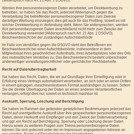
(Widerspruch nach Art. 21 Abs. 1 DSGVO).
Werden Ihre personenbezogenen Daten verarbeitet, um Direktwerbung zu
betreiben, so haben Sie das Recht, jederzeit Widerspruch gegen die
Verarbeitung Sie betreffender personenbezogener Daten zum Zwecke
derartiger Werbung einzulegen; dies gilt auch für das Profiling, soweit es mit
solcher Direktwerbung in Verbindung steht. Wenn Sie widersprechen, werden
Ihre personenbezogenen Daten anschließend nicht mehr zum Zwecke der
Direktwerbung verwendet (Widerspruch nach Art. 21 Abs. 2 DSGVO).
Beschwerderecht bei der zuständigen Aufsichtsbehörde
Im Falle von Verstößen gegen die DSGVO steht den Betroffenen ein
Beschwerderecht bei einer Aufsichtsbehörde, insbesondere in dem
Mitgliedstaat ihres gewöhnlichen Aufenthalts, ihres Arbeitsplatzes oder des Orts
des mutmaßlichen Verstoßes zu. Das Beschwerderecht besteht unbeschadet
anderweitiger verwaltungsrechtlicher oder gerichtlicher Rechtsbehelfe.
Recht auf Datenübertragbarkeit
Sie haben das Recht, Daten, die wir auf Grundlage Ihrer Einwilligung oder in
Erfüllung eines Vertrags automatisiert verarbeiten, an sich oder an einen Dritten
in einem gängigen, maschinenlesbaren Format aushändigen zu lassen. Sofern
Sie die direkte Übertragung der Daten an einen anderen Verantwortlichen
verlangen, erfolgt dies nur, soweit es technisch machbar ist.
Auskunft, Sperrung, Löschung und Berichtigung
Sie haben im Rahmen der geltenden gesetzlichen Bestimmungen jederzeit das
Recht auf unentgeltliche Auskunft über Ihre gespeicherten personenbezogenen
Daten, deren Herkunft und Empfänger und den Zweck der Datenverarbeitung
und ggf. ein Recht auf Berichtigung, Sperrung oder Löschung dieser Daten.
Hierzu sowie zu weiteren Fragen zum Thema personenbezogene Daten
können Sie sich jederzeit unter der im Impressum angegebenen Adresse an