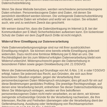
Datenschutzerklärung.
Wenn Sie diese Website benutzen, werden verschiedene personenbezogene
Daten erhoben. Personenbezogene Daten sind Daten, mit denen Sie
persönlich identifiziert werden können. Die vorliegende Datenschutzerklärung
erläutert, welche Daten wir erheben und wofür wir sie nutzen. Sie erläutert
auch, wie und zu welchem Zweck das geschieht.
Wir weisen darauf hin, dass die Datenübertragung im Internet (z.B. bei der
Kommunikation per E-Mail) Sicherheitslücken aufweisen kann. Ein lückenloser
Schutz der Daten vor dem Zugriff durch Dritte ist nicht möglich.
Widerruf Ihrer Einwilligung zur Datenverarbeitung
Viele Datenverarbeitungsvorgänge sind nur mit Ihrer ausdrücklichen
Einwilligung möglich. Sie können eine bereits erteilte Einwilligung jederzeit
widerrufen. Dazu reicht eine formlose Mitteilung per E-Mail an uns. Die
Rechtmäßigkeit der bis zum Widerruf erfolgten Datenverarbeitung bleibt vom
Widerruf unberührt. Widerspruchsrecht gegen die Datenerhebung in
besonderen Fällen sowie gegen Direktwerbung (Art. 21 DSGVO)
Wenn die Datenverarbeitung auf Grundlage von Art. 6 Abs. 1 lit. e oder f DSGVO
erfolgt, haben Sie jederzeit das Recht, aus Gründen, die sich aus Ihrer
besonderen Situation ergeben, gegen die Verarbeitung Ihrer
personenbezogenen Daten Widerspruch einzulegen; dies gilt auch für ein auf
diese Bestimmungen gestütztes Profiling. Die jeweilige Rechtsgrundlage, auf
denen eine Verarbeitung beruht, entnehmen Sie dieser Datenschutzerklärung.
Wenn Sie Widerspruch einlegen, werden wir Ihre betroffenen
personenbezogenen Daten nicht mehr verarbeiten, es sei denn, wir können
zwingende schutzwürdige Gründe für die Verarbeitung nachweisen, die Ihre
Interessen, Rechte und Freiheiten überwiegen oder die Verarbeitung dient der
Geltendmachung, Ausübung oder Verteidigung von Rechtsansprüchen