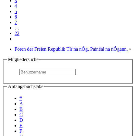
3
4
5
6
7
…
22
Foren der Freien Republik Tír na nÓg. Painéal na nÓgann.
»
Mitgliedersuche
Anfangsbuchstabe
#
A
B
C
D
E
F