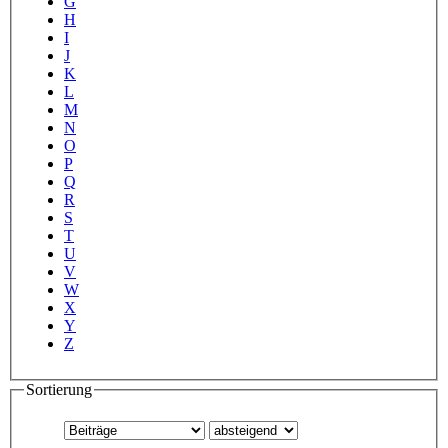
G
H
I
J
K
L
M
N
O
P
Q
R
S
T
U
V
W
X
Y
Z
Sortierung