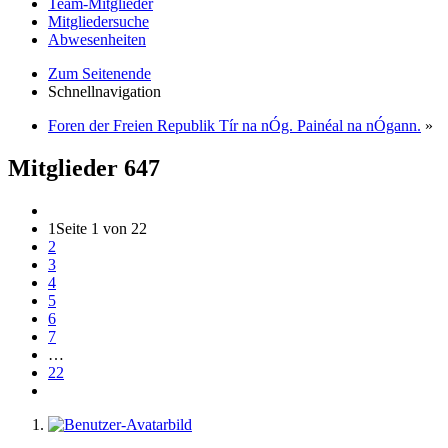
Team-Mitglieder
Mitgliedersuche
Abwesenheiten
Zum Seitenende
Schnellnavigation
Foren der Freien Republik Tír na nÓg. Painéal na nÓgann.
»
Mitglieder
647
1
Seite 1 von 22
2
3
4
5
6
7
…
22