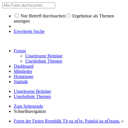
Nur Betreff durchsuchen
Ergebnisse als Themen
anzeigen
Erweiterte Suche
Forum
Ungelesene Beiträge
Unerledigte Themen
Dashboard
Mitglieder
Homepage
Statistik
Ungelesene Beiträge
Unerledigte Themen
Zum Seitenende
Schnellnavigation
Foren der Freien Republik Tír na nÓg. Painéal na nÓgann.
»